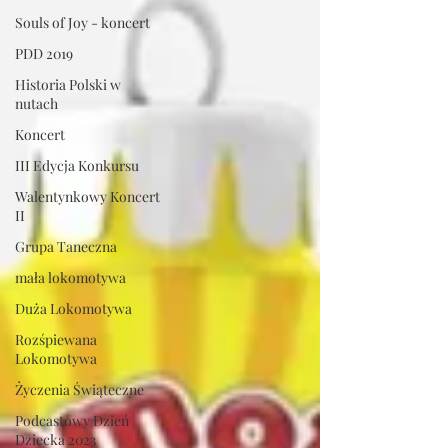
Souls of Joy - koncert
PDD 2019
Historia Polski w
nutach
Koncert
III Edycja Konkursu
Walentynkowy Koncert
II
Grupa Taneczna
mała lokomotywa
Duża Lokomotywa
Rozśpiewana
Lokomotywa
Życzenia Świąteczne
Podcastowy Dzień
Dziecka 2023