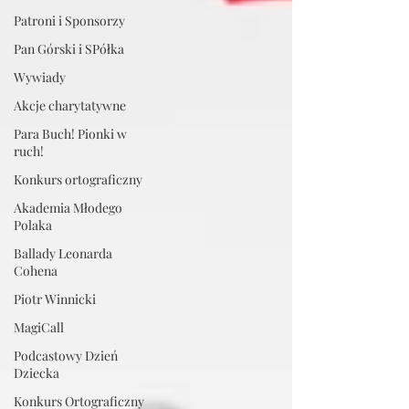
Patroni i Sponsorzy
Pan Górski i SPółka
Wywiady
Akcje charytatywne
Para Buch! Pionki w
ruch!
Konkurs ortograficzny
Akademia Młodego
Polaka
Ballady Leonarda
Cohena
Piotr Winnicki
MagiCall
Podcastowy Dzień
Dziecka
Konkurs Ortograficzny