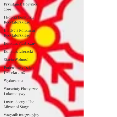
Przystanek Horyniec
2019
I Edycja Konkursu
Recytatorskiego
II Edycja Konkursu
Recytatorskiego
Konkurs Plastyczny
Konkurs Literacki
Stacja Wolność
Podcastowy Dzień
Dziecka 2018
Wydarzenia
Warsztaty Plastyczne
Lokomotywy
Lustro Sceny / The
Mirror of Stage
Wagonik Integracyjny