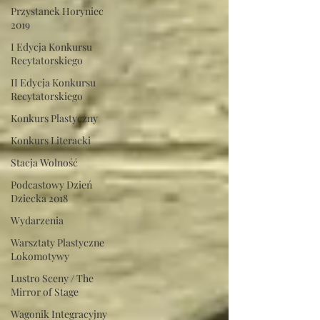
Przystanek Horyniec
2019
I Edycja Konkursu
Recytatorskiego
II Edycja Konkursu
Recytatorskiego
Konkurs Plastyczny
Konkurs Literacki
Stacja Wolność
Podcastowy Dzień
Dziecka 2018
Wydarzenia
Warsztaty Plastyczne
Lokomotywy
Lustro Sceny / The
Mirror of Stage
Wagonik Integracyjny