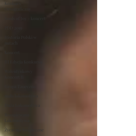
Konkurs
Ortograficzny
Souls of Joy - koncert
PDD 2019
Historia Polski w
nutach
Koncert
III Edycja Konkursu
Walentynkowy
Koncert II
Grupa Taneczna
mała lokomotywa
Duża Lokomotywa
Rozśpiewana
Lokomotywa
Życzenia Świąteczne