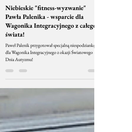
Lokomotywa Stacja Northampton
4 kwi 2020
1 minut(y) czytania
Niebieskie "fitness-wyzwanie"
Pawła Palenika - wsparcie dla
Wagonika Integracyjnego z całego
świata!
Paweł Palenik przygotował specjalną niespodziankę
dla Wagonika Integracyjnego z okazji Światowego
Dnia Autyzmu!