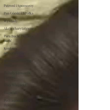
Patroni i Sponsorzy
Pan Górski i SPółka
Wywiady
Akcje charytatywne
Para Buch! Pionki w
ruch!
Konkurs
ortograficzny
Akademia Młodego
Polaka
Ballady Leonarda
Cohena
Piotr Winnicki
MagiCall
Podcastowy Dzień
Dziecka