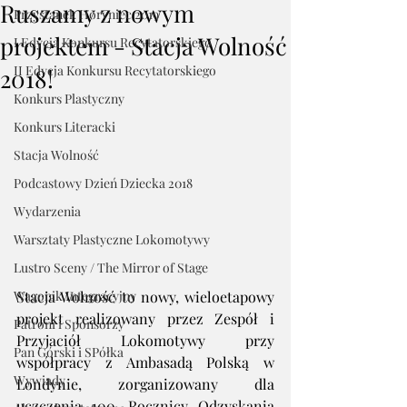
Ruszamy z nowym
Przystanek Horyniec 2019
projektem - Stacja Wolność
I Edycja Konkursu Recytatorskiego
II Edycja Konkursu Recytatorskiego
2018!
Konkurs Plastyczny
Konkurs Literacki
Stacja Wolność
Podcastowy Dzień Dziecka 2018
Wydarzenia
Warsztaty Plastyczne Lokomotywy
Lustro Sceny / The Mirror of Stage
Wagonik Integracyjny
Stacja Wolność to nowy, wieloetapowy 
projekt realizowany przez Zespół i 
Patroni i Sponsorzy
Przyjaciół Lokomotywy przy 
Pan Górski i SPółka
współpracy z Ambasadą Polską w 
Wywiady
Londynie, zorganizowany dla 
uczczenia 100. Rocznicy Odzyskania 