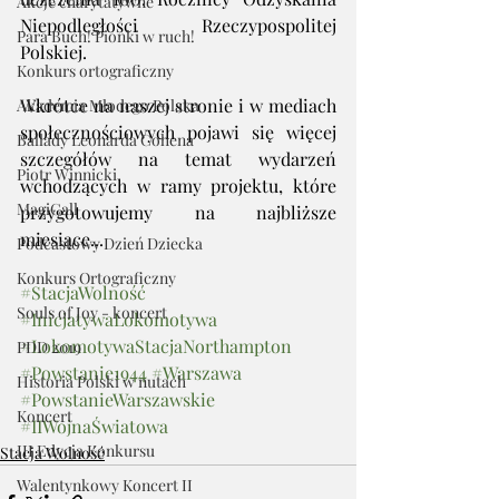
Akcje charytatywne
Niepodległości Rzeczypospolitej 
Para Buch! Pionki w ruch!
Polskiej.
Konkurs ortograficzny
Wkrótce na naszej stronie i w mediach 
Akademia Młodego Polaka
społecznościowych pojawi się więcej 
Ballady Leonarda Cohena
szczegółów na temat wydarzeń 
Piotr Winnicki
wchodzących w ramy projektu, które 
MagiCall
przygotowujemy na najbliższe 
miesiące... 
Podcastowy Dzień Dziecka
Konkurs Ortograficzny
#StacjaWolność
Souls of Joy - koncert
#InicjatywaLokomotywa
#LokomotywaStacjaNorthampton
PDD 2019
#Powstanie1944
#Warszawa
Historia Polski w nutach
#PowstanieWarszawskie
Koncert
#IIWojnaŚwiatowa
III Edycja Konkursu
Stacja Wolność
Walentynkowy Koncert II