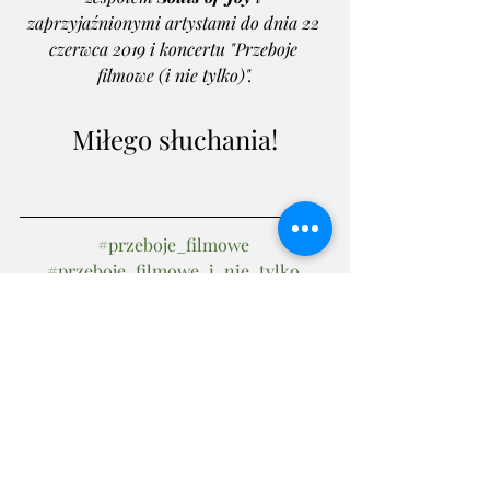
zaprzyjaźnionymi artystami do dnia 22 
czerwca 2019 i koncertu "Przeboje 
filmowe (i nie tylko)".
Miłego słuchania!
#przeboje_filmowe
#przeboje_filmowe_i_nie_tylko
#souls_of_joy
#farba
#artur_przygoda
Souls of Joy - koncert