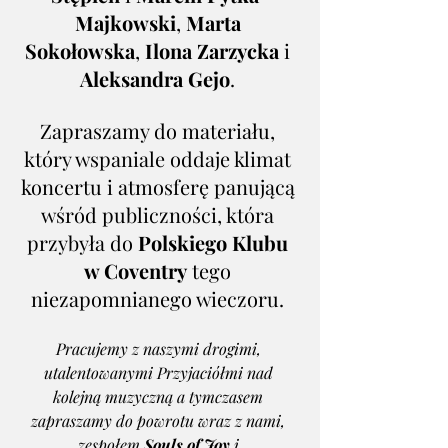
Majkowski
, 
Marta 
Sokołowska
, 
Ilona Zarzycka
 i 
Aleksandra Gejo
. 
Zapraszamy do materiału, 
który wspaniale oddaje klimat 
koncertu i atmosferę panującą 
wśród publiczności, która 
przybyła do 
Polskiego Klubu 
w Coventry
 tego 
niezapomnianego wieczoru. 
Pracujemy z naszymi drogimi, 
utalentowanymi Przyjaciółmi nad 
kolejną muzyczną a tymczasem 
zapraszamy do powrotu wraz z nami, 
zespołem 
Souls of Joy
 i 