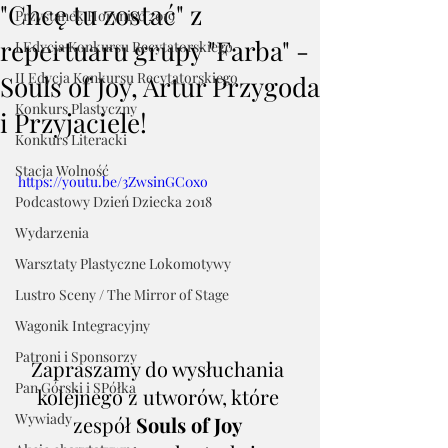
"Chcę tu zostać" z
Przystanek Horyniec 2019
repertuaru grupy "Farba" -
I Edycja Konkursu Recytatorskiego
II Edycja Konkursu Recytatorskiego
Souls of Joy, Artur Przygoda
Konkurs Plastyczny
i Przyjaciele!
Konkurs Literacki
Stacja Wolność
https://youtu.be/3ZwsinGC0xo
Podcastowy Dzień Dziecka 2018
Wydarzenia
Warsztaty Plastyczne Lokomotywy
Lustro Sceny / The Mirror of Stage
Wagonik Integracyjny
Patroni i Sponsorzy
Zapraszamy do wysłuchania 
Pan Górski i SPółka
kolejnego z utworów, które 
Wywiady
zespół 
Souls of Joy