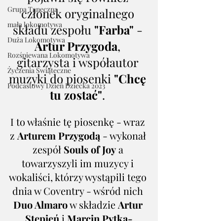
Grupa Taneczna
członek oryginalnego 
mała lokomotywa
składu zespołu 
"Farba"
 - 
Duża Lokomotywa
Artur Przygoda
, 
Rozśpiewana Lokomotywa
gitarzysta i współautor 
Życzenia Świąteczne
muzyki do piosenki 
"Chcę 
Podcastowy Dzień Dziecka 2023
tu zostać"
. 
I to właśnie tę piosenkę - wraz 
z 
Arturem Przygodą
 - wykonał 
zespół 
Souls of Joy
 a 
towarzyszyli im muzycy i 
wokaliści, którzy wystąpili tego 
dnia w Coventry - wśród nich 
Duo Almaro
 w składzie 
Artur 
Stępień
 i 
Marcin Pytka-