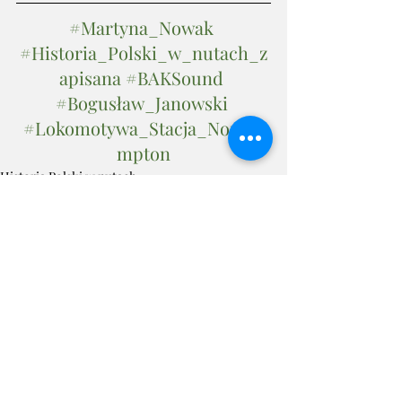
#Martyna_Nowak
#Historia_Polski_w_nutach_z
apisana
#BAKSound
#Bogusław_Janowski
#Lokomotywa_Stacja_Northa
mpton
Historia Polski w nutach
Koncert
Ostatnie posty
Zobacz wszystkie