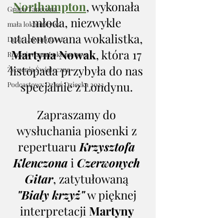
Northampton
, wykonała 
Grupa Taneczna
młoda, niezwykle 
mała lokomotywa
utalentowana wokalistka, 
Duża Lokomotywa
Martyna Nowak
, która 17 
Rozśpiewana Lokomotywa
listopada przybyła do nas 
Życzenia Świąteczne
specjalnie z Londynu. 
Podcastowy Dzień Dziecka 2023
Zapraszamy do 
wysłuchania piosenki z 
repertuaru 
Krzysztofa 
Klenczona
 i 
Czerwonych 
Gitar
, zatytułowaną 
"Biały krzyż"
 w pięknej 
interpretacji 
Martyny 