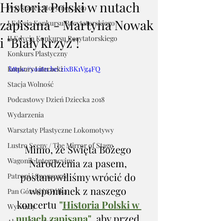
Historia Polski w nutach
Przystanek Horyniec 2019
zapisana - Martyna Nowak
I Edycja Konkursu Recytatorskiego
II Edycja Konkursu Recytatorskiego
i "Biały krzyż"!
Konkurs Plastyczny
Konkurs Literacki
https://youtu.be/2ixBK1Vg4FQ
Stacja Wolność
Podcastowy Dzień Dziecka 2018
Wydarzenia
Warsztaty Plastyczne Lokomotywy
Lustro Sceny / The Mirror of Stage
Mimo, że Święta Bożego 
Wagonik Integracyjny
Narodzenia za pasem, 
postanowiliśmy wrócić do 
Patroni i Sponsorzy
wspominek z naszego 
Pan Górski i SPółka
koncertu 
"
Historia Polski w 
Wywiady
nutach zapisana
"
, aby przed 