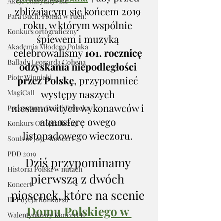
Akcje charytatywne
zbliżającym się końcem 2019 
Para Buch! Pionki w ruch!
roku, w którym wspólnie 
Konkurs ortograficzny
śpiewem i muzyką 
Akademia Młodego Polaka
celebrowaliśmy 
101. rocznicę 
Ballady Leonarda Cohena
odzyskania niepodległości 
Piotr Winnicki
przez Polskę
, przypomnieć 
występy naszych 
MagiCall
niesamowitych wykonawców i 
Podcastowy Dzień Dziecka
atmosferę owego 
Konkurs Ortograficzny
listopadowego wieczoru. 
Souls of Joy - koncert
PDD 2019
Dziś przypominamy 
Historia Polski w nutach
pierwszą z dwóch 
Koncert
piosenek, które na scenie 
III Edycja Konkursu
Domu Polskiego w 
Walentynkowy Koncert II