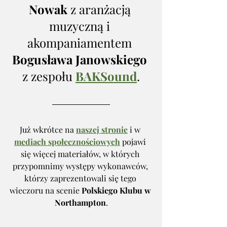
Nowak
 z aranżacją 
muzyczną i 
akompaniamentem 
Bogusława Janowskiego
z zespołu 
BAKSound
.
Już wkrótce na 
naszej stronie
 i w 
mediach społecznościowych
 pojawi 
się więcej materiałów, w których 
przypomnimy występy wykonawców, 
którzy zaprezentowali się tego 
wieczoru na scenie 
Polskiego Klubu w 
Northampton
.