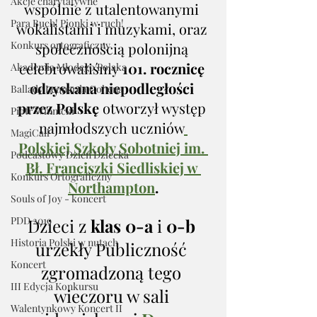
Akcje charytatywne
wspólnie z utalentowanymi 
Para Buch! Pionki w ruch!
wokalistami i muzykami, oraz 
Konkurs ortograficzny
społecznością polonijną 
celebrowaliśmy
 101. rocznicę 
Akademia Młodego Polaka
odzyskana niepodległości 
Ballady Leonarda Cohena
przez Polskę
 otworzył występ 
Piotr Winnicki
najmłodszych uczniów
MagiCall
Polskiej Szkoły Sobotniej im. 
Podcastowy Dzień Dziecka
Bł. Franciszki Siedliskiej w 
Konkurs Ortograficzny
Northampton
.
Souls of Joy - koncert
PDD 2019
Dzieci z 
klas 0-a
 i
 0-b
Historia Polski w nutach
urzekły Publiczność 
Koncert
zgromadzoną tego 
III Edycja Konkursu
wieczoru w sali 
Walentynkowy Koncert II