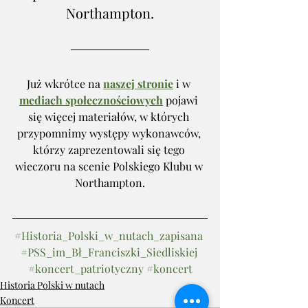
Northampton.
Już wkrótce na 
naszej stronie
 i w 
mediach społecznościowych
 pojawi 
się więcej materiałów, w których 
przypomnimy występy wykonawców, 
którzy zaprezentowali się tego 
wieczoru na scenie Polskiego Klubu w 
Northampton.
#Historia_Polski_w_nutach_zapisana
#PSS_im_Bł_Franciszki_Siedliskiej
#koncert_patriotyczny
#koncert
Historia Polski w nutach
Koncert