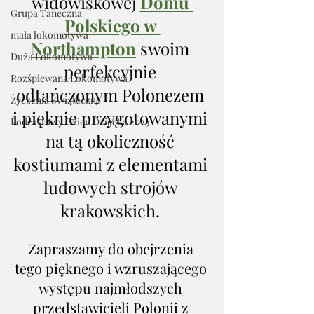
widowiskowej 
Domu 
Grupa Taneczna
Polskiego w 
mała lokomotywa
Northampton
 swoim 
Duża Lokomotywa
perfekcyjnie 
Rozśpiewana Lokomotywa
odtańczonym Polonezem 
Życzenia Świąteczne
i pięknie przygotowanymi 
Podcastowy Dzień Dziecka 2023
na tą okoliczność 
kostiumami z elementami 
ludowych strojów 
krakowskich. 
Zapraszamy do obejrzenia 
tego pięknego i wzruszającego 
występu najmłodszych 
przedstawicieli Polonii z 