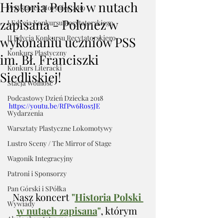
Historia Polski w nutach
Przystanek Horyniec 2019
zapisana - Polonez w
I Edycja Konkursu Recytatorskiego
II Edycja Konkursu Recytatorskiego
wykonaniu uczniów PSS
Konkurs Plastyczny
im. Bł. Franciszki
Konkurs Literacki
Siedliskiej!
Stacja Wolność
Podcastowy Dzień Dziecka 2018
https://youtu.be/RfPw6Ros5JE
Wydarzenia
Warsztaty Plastyczne Lokomotywy
Lustro Sceny / The Mirror of Stage
Wagonik Integracyjny
Patroni i Sponsorzy
Pan Górski i SPółka
Nasz koncert
"
Historia Polski 
Wywiady
w nutach zapisana
"
, którym 