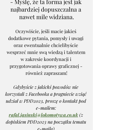
- Myślę, że ta forma jest jak 
najbardziej dopuszczalna a 
nawet mile widziana.
Oczywiście, jeśli macie jakieś 
dodatkowe pytania, pomysły i uwagi 
oraz ewentualnie chcielibyście 
wesprzeć mnie swą wiedzą i talentem 
w zakresie koordynacji i 
przygotowania oprawy graficznej - 
również zapraszam!
Gdybyście z jakichś powodów nie 
korzystali z Facebooka a pragniecie wziąć 
udział w PDD2023, proszę o kontakt pod 
e-mailem: 
rafal.jasinski@lokomotywa.co.uk
 (z 
dopiskiem PDD2023 na początku tematu 
e-maila).