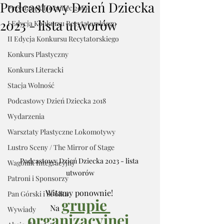
Podcastowy Dzień Dziecka
Przystanek Horyniec 2019
2023 - lista utworów
I Edycja Konkursu Recytatorskiego
II Edycja Konkursu Recytatorskiego
Konkurs Plastyczny
Konkurs Literacki
Stacja Wolność
Podcastowy Dzień Dziecka 2018
Wydarzenia
Warsztaty Plastyczne Lokomotywy
Lustro Sceny / The Mirror of Stage
Podcastowy Dzień Dziecka 2023 - lista 
Wagonik Integracyjny
utworów
Patroni i Sponsorzy
Witamy ponownie! 
Pan Górski i SPółka
grupie 
Na 
Wywiady
organizacyjnej