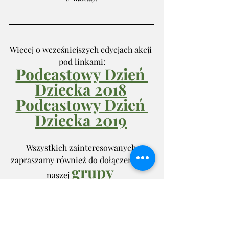
Więcej o wcześniejszych edycjach akcji 
pod linkami:
Podcastowy Dzień 
Dziecka 2018
Podcastowy Dzień 
Dziecka 2019
Wszystkich zainteresowanych 
zapraszamy również do dołączenia do 
grupy 
naszej 
organizacyjnej
 na 
Facebooku!
Podcastowy Dzień Dziecka 2023
Poezja
Podcasty
Muzyka