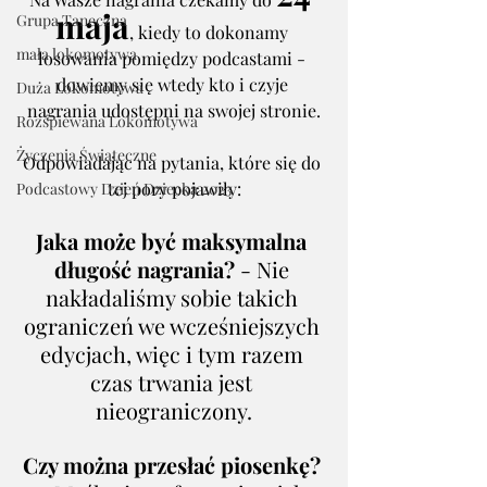
maja
Grupa Taneczna
, kiedy to dokonamy 
mała lokomotywa
losowania pomiędzy podcastami - 
dowiemy się wtedy kto i czyje 
Duża Lokomotywa
nagrania udostępni na swojej stronie.
Rozśpiewana Lokomotywa
Życzenia Świąteczne
Odpowiadając na pytania, które się do 
tej pory pojawiły:
Podcastowy Dzień Dziecka 2023
Jaka może być maksymalna 
długość nagrania?
 - Nie 
nakładaliśmy sobie takich 
ograniczeń we wcześniejszych 
edycjach, więc i tym razem 
czas trwania jest 
nieograniczony.
Czy można przesłać piosenkę? 