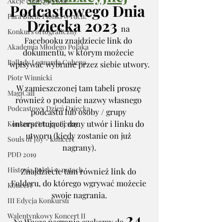
Akcje charytatywne
Podcastowego Dnia 
Para Buch! Pionki w ruch!
Dziecka 2023 
na 
Konkurs ortograficzny
Facebooku znajdziecie link do 
Akademia Młodego Polaka
dokumentu, w którym możecie 
Ballady Leonarda Cohena
wpisywać wybrane przez siebie utwory.
Piotr Winnicki
W zamieszczonej tam tabeli proszę 
MagiCall
również o podanie nazwy własnego 
Podcastowy Dzień Dziecka
podcastu lub osoby / grupy 
interpretującej dany utwór i linku do 
Konkurs Ortograficzny
utworu (kiedy zostanie on już 
Souls of Joy - koncert
nagrany).
PDD 2019
Historia Polski w nutach
Znajdziecie tam również link do 
Folderu, do którego wgrywać możecie 
Koncert
swoje nagrania.
III Edycja Konkursu
24 
Walentynkowy Koncert II
Na Wasze nagrania czekamy do