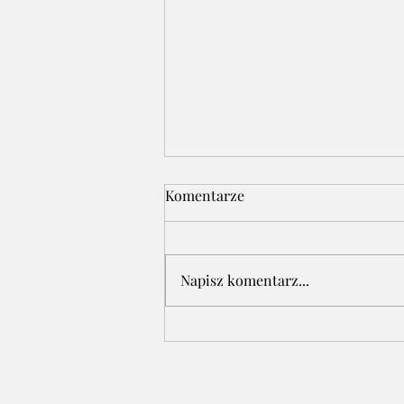
Komentarze
Napisz komentarz...
"Baba Jaga na sprężynie" -
czyta autorka Elżbieta
Dziedzic