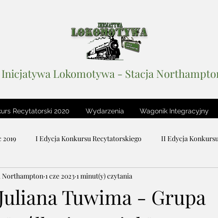
Inicjatywa Lokomotywa - Stacja Northampto
urs Recytatorski 2020
Wydarzenia
Wagonik Integracyjny
 2019
I Edycja Konkursu Recytatorskiego
II Edycja Konkurs
a Northampton
1 cze 2023
1 minut(y) czytania
iteracki
Stacja Wolność
Podcastowy Dzień Dziecka 2018
 Juliana Tuwima - Grupa
Lustro Sceny / The Mirror of Stage
Wagonik Integracyjny