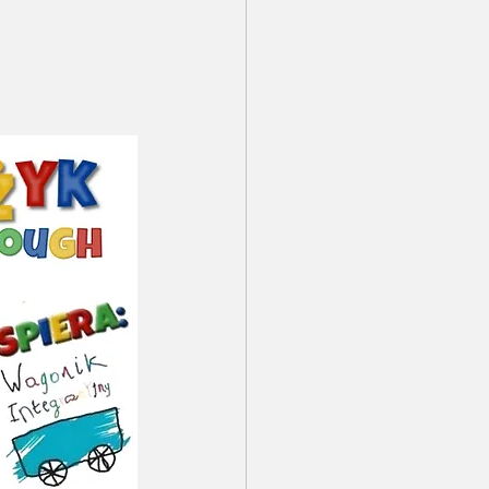
 ortograficzny
towy Dzień Dziecka
cert