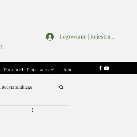
Logowanie | Rejestracja
n
Para buch! Pionki w ruch!
Inne
u Recytatorskiego
Wydarzenia
Patroni i Sponsorzy