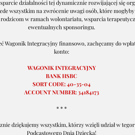
sparcie działalności tej dynamicznie rozwijającej się org
zede wszystkim na zwrócenie uwagi osób, które mogłyby
h rodzicom w ramach wolontariatu, wsparcia terapeutycz
ewentualnych sponsoringu.
ć Wagonik Integracyjny finansowo, zachęcamy do wpłat
konto:
WAGONIK INTEGRACYJNY
BANK HSBC
SORT CODE: 40-35-04
ACCOUNT NUMBER: 34184173
* * *
znie dziękujemy wszystkim, którzy wzięli udział w tegor
Podcastowego Dnia Dziecka!