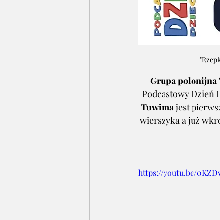
"Rzepk
Grupa polonijna 
Podcastowy Dzień Dz
Tuwima
 jest pierw
wierszyka a już wkr
https://youtu.be/0KZD