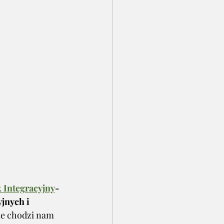
 Integracyjny
- 
jnych i 
Nie chodzi nam 