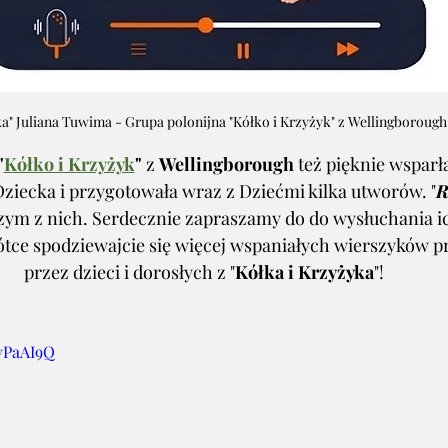
a" Juliana Tuwima - Grupa polonijna "Kółko i Krzyżyk" z Wellingborough
"
Kółko i Krzyżyk
"
 z 
Wellingborough
 też pięknie wsparł
iecka i przygotowała wraz z Dziećmi kilka utworów. "
R
szym z nich. Serdecznie zapraszamy do do wysłuchania ic
ótce spodziewajcie się więcej wspaniałych wierszyków 
przez dzieci i dorosłych z "
Kółka i Krzyżyka
"!
vPaAI9Q