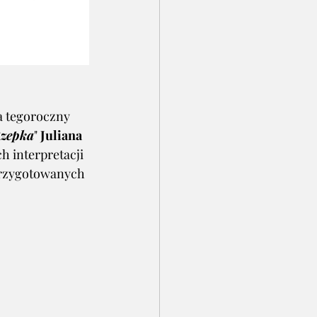
 
a tegoroczny 
zepka
" 
Juliana 
h interpretacji 
przygotowanych 