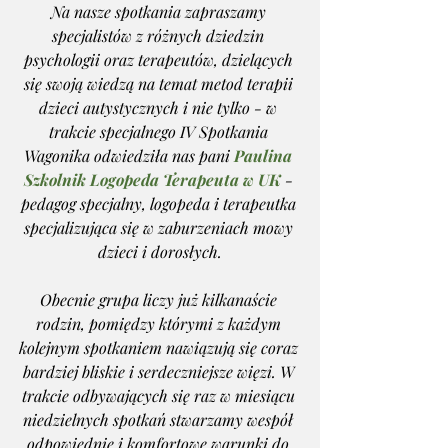
Na nasze spotkania zapraszamy 
specjalistów z różnych dziedzin 
psychologii oraz terapeutów, dzielących 
się swoją wiedzą na temat metod terapii 
dzieci autystycznych i nie tylko - w 
trakcie specjalnego IV Spotkania 
Wagonika odwiedziła nas pani 
Paulina 
Szkolnik Logopeda Terapeuta w UK
 - 
pedagog specjalny, logopeda i terapeutka 
specjalizująca się w zaburzeniach mowy 
dzieci i dorosłych.
Obecnie grupa liczy już kilkanaście 
rodzin, pomiędzy którymi z każdym 
kolejnym spotkaniem nawiązują się coraz 
bardziej bliskie i serdeczniejsze więzi. W 
trakcie odbywających się raz w miesiącu 
niedzielnych spotkań stwarzamy wespół 
odpowiednie i komfortowe warunki do 