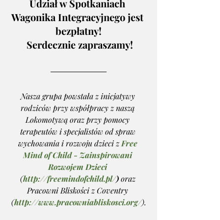
Udział w Spotkaniach 
Wagonika Integracyjnego jest 
bezpłatny!
 Serdecznie zapraszamy!
Nasza grupa powstała z inicjatywy 
rodziców przy współpracy z naszą 
Lokomotywą oraz przy pomocy 
terapeutów i specjalistów od spraw 
wychowania i rozwoju dzieci z 
Free 
Mind of Child - Zainspirowani 
Rozwojem Dzieci
(
http://freemindofchild.pl/
)
 oraz 
Pracowni Bliskości z Coventry 
(
http://www.pracowniabliskosci.org/
).