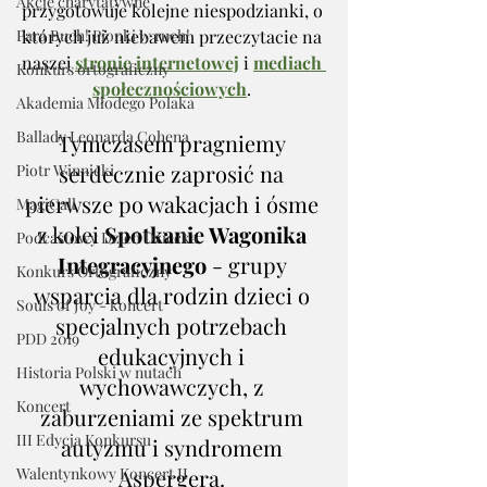
Akcje charytatywne
przygotowuje kolejne niespodzianki, o 
Para Buch! Pionki w ruch!
których już niebawem przeczytacie na 
naszej 
stronie internetowej
i 
mediach 
Konkurs ortograficzny
społecznościowych
. 
Akademia Młodego Polaka
Ballady Leonarda Cohena
Tymczasem pragniemy 
serdecznie zaprosić na 
Piotr Winnicki
pierwsze po wakacjach i ósme 
MagiCall
z kolei 
Spotkanie Wagonika 
Podcastowy Dzień Dziecka
Integracyjnego
 - grupy 
Konkurs Ortograficzny
wsparcia dla rodzin dzieci o 
Souls of Joy - koncert
specjalnych potrzebach 
PDD 2019
edukacyjnych i 
Historia Polski w nutach
wychowawczych, z 
Koncert
zaburzeniami ze spektrum 
III Edycja Konkursu
autyzmu i syndromem 
Walentynkowy Koncert II
Aspergera. 