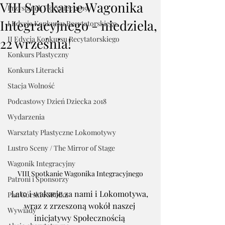
VIII Spotkanie Wagonika
Przystanek Horyniec 2019
Integracyjnego - niedziela,
I Edycja Konkursu Recytatorskiego
II Edycja Konkursu Recytatorskiego
22 września!
Konkurs Plastyczny
Konkurs Literacki
Stacja Wolność
Podcastowy Dzień Dziecka 2018
Wydarzenia
Warsztaty Plastyczne Lokomotywy
Lustro Sceny / The Mirror of Stage
Wagonik Integracyjny
VIII Spotkanie Wagonika Integracyjnego
Patroni i Sponsorzy
Lato i wakacje za nami i Lokomotywa, 
Pan Górski i SPółka
wraz z zrzeszoną wokół naszej 
Wywiady
inicjatywy Społecznością 