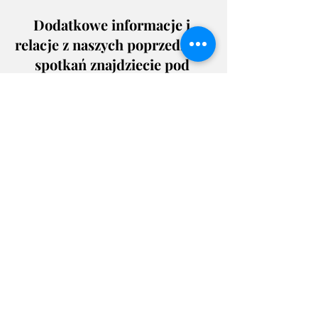
Dodatkowe informacje i 
relacje z naszych poprzednich 
spotkań znajdziecie pod 
linkami:
I Spotkanie Wagonika 
Integracyjnego
 - 12 stycznia 
2019
II Spotkanie Wagonika 
Integracyjnego 
- 17 lutego 2019
III Spotkanie Wagonika 
Integracyjnego
 - 24 marca 
2019
IV Spotkanie Wagonika 
Integracyjnego
 - 14 kwietnia 