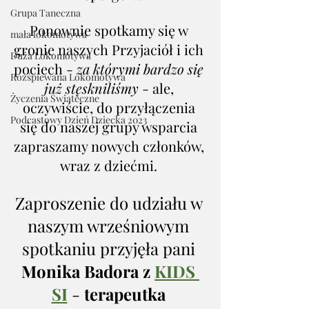
Grupa Taneczna
Ponownie spotkamy się w 
mała lokomotywa
gronie naszych Przyjaciół i ich 
Duża Lokomotywa
pociech - 
za którymi bardzo się 
Rozśpiewana Lokomotywa
już stęskniliśmy
 - ale, 
Życzenia Świąteczne
oczywiście, do przyłączenia 
Podcastowy Dzień Dziecka 2023
się do naszej grupy wsparcia 
zapraszamy nowych członków, 
wraz z dziećmi. 
Zaproszenie do udziału w 
naszym wrześniowym 
spotkaniu przyjęła pani 
Monika Badora z 
KIDS 
SI
 - 
terapeutka 