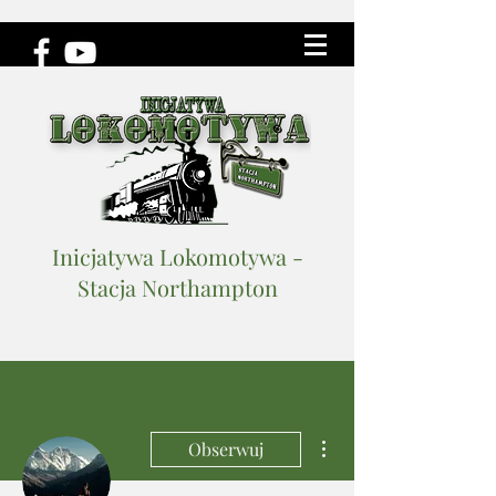
Inicjatywa Lokomotywa -
Stacja Northampton
Więcej działań
Obserwuj