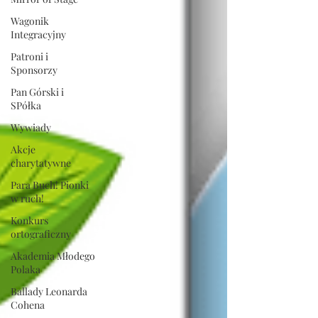
Wagonik
Integracyjny
Patroni i
Sponsorzy
Pan Górski i
SPółka
Wywiady
Akcje
charytatywne
Para Buch! Pionki
w ruch!
Konkurs
ortograficzny
Akademia Młodego
Polaka
Ballady Leonarda
Cohena