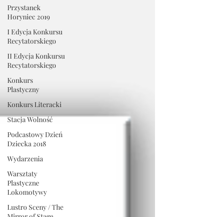
Przystanek
Horyniec 2019
I Edycja Konkursu
Recytatorskiego
II Edycja Konkursu
Recytatorskiego
Konkurs
Plastyczny
Konkurs Literacki
Stacja Wolność
Podcastowy Dzień
Dziecka 2018
Wydarzenia
Warsztaty
Plastyczne
Lokomotywy
Lustro Sceny / The
Mirror of Stage