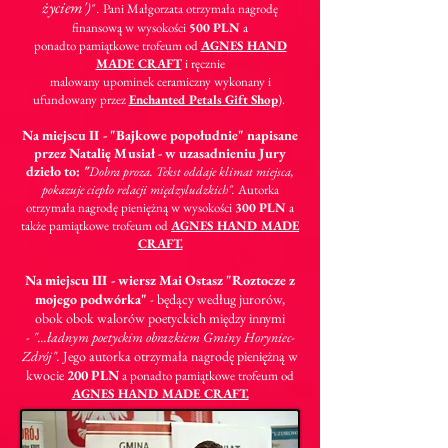
życiem'
)
" .
Pani Małgorzata otrzymała nagrodę
finansową w wysokości
500 PLN
a
ponadto pamiątkowe trofeum od
AGNES HAND
MADE CRAFT
i ręcznie
malowany upominek ceramiczny wykonany i
ufundowany przez
Enchanted Petals Gift Shop
).
Na miejscu II - "Bajkowe popołudnie" napisane
przez Natalię Musiał - w uzasadnieniu Jury
dzieło to:
"
Dobra proza. Tekst oddaje klimat miejsca,
pokazuje ciepło relacji
międzyludzkich".
Autorka
otrzymała nagrodę pieniężną w wysokości
300 PLN
a
także pamiątkowe trofeum od
AGNES HAND MADE
CRAFT.
Na miejscu III - wiersz Mai Ostasz
"Roztocze z
mojego podwórka"
- będący według jurorów,
obok obok walorów poetyckich między innymi
-
"...ładnym poetyckim obrazkiem Gminy Horyniec-
Zdrój".
Jego autorka otrzymała nagrodę pieniężną w
kwocie
200 PLN
a ponadto pamiątkowe trofeum od
AGNES HAND MADE CRAFT.