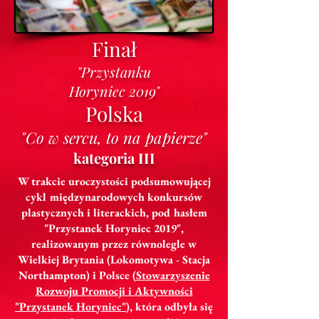
Finał
"Przystanku
Horyniec 2019"
Polska
"Co w sercu, to na papierze"
kategoria III
W trakcie uroczystości podsumowującej
cykl międzynarodowych konkursów
plastycznych i literackich, pod hasłem
"Przystanek Horyniec 2019",
realizowanym przez równolegle w
Wielkiej Brytania (Lokomotywa - Stacja
Northampton) i Polsce (
Stowarzyszenie
Rozwoju Promocji i Aktywności
"Przystanek Horyniec"
), która odbyła się