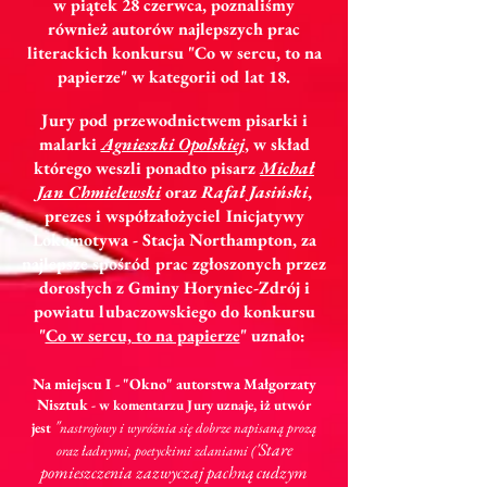
w piątek 28 czerwca, poznaliśmy
również autorów najlepszych prac
literackich konkursu "Co w sercu, to na
papierze" w kategorii od lat 18.
Jury pod przewodnictwem pisarki i
malarki
Agnieszki Opolskiej
, w skład
którego weszli ponadto pisarz
Michał
Jan Chmielewski
oraz
Rafał Jasiński
,
prezes i współzałożyciel Inicjatywy
Lokomotywa - Stacja Northampton, za
najlepsze spośród prac zgłoszonych przez
dorosłych z Gminy Horyniec-Zdrój i
powiatu lubaczowskiego do konkursu
"
Co w sercu, to na papierze
" uznało:
Na miejscu I - "Okno" autorstwa
Małgorzaty
Nisztuk
- w komentarzu Jury uznaje, iż utwór
"
jest
nastrojowy i wyróżnia się dobrze napisaną prozą
'Stare
oraz ładnymi, poetyckimi zdaniami (
pomieszczenia zazwyczaj pachną cudzym