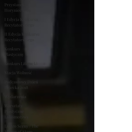
Przystanek
Horyniec 2019
I Edycja Konkursu
Recytatorskiego
II Edycja Konkursu
Recytatorskiego
Konkurs
Plastyczny
Konkurs Literacki
Stacja Wolność
Podcastowy Dzień
Dziecka 2018
Wydarzenia
Warsztaty
Plastyczne
Lokomotywy
Lustro Sceny / The
Mirror of Stage