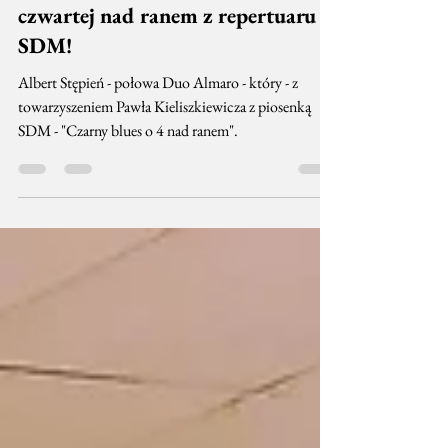
Kieliszkiewicz - Czarny Blues o
czwartej nad ranem z repertuaru
SDM!
Albert Stępień - połowa Duo Almaro - który - z
towarzyszeniem Pawła Kieliszkiewicza z piosenką
SDM - "Czarny blues o 4 nad ranem".