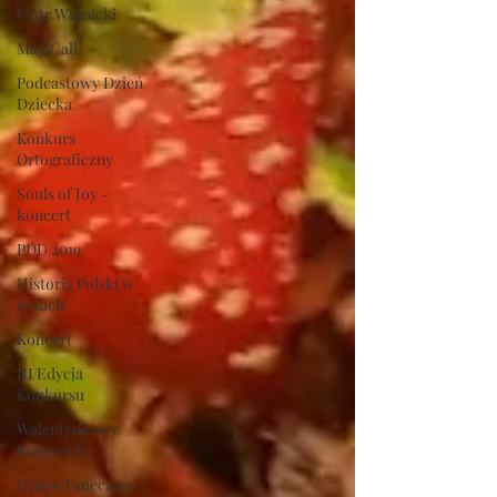
Piotr Winnicki
MagiCall
Podcastowy Dzień
Dziecka
Konkurs
Ortograficzny
Souls of Joy -
koncert
PDD 2019
Historia Polski w
nutach
Koncert
III Edycja
Konkursu
Walentynkowy
Koncert II
Grupa Taneczna