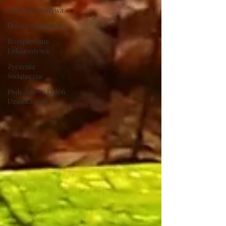
mała lokomotywa
Duża Lokomotywa
Rozśpiewana
Lokomotywa
Życzenia
Świąteczne
Podcastowy Dzień
Dziecka 2023