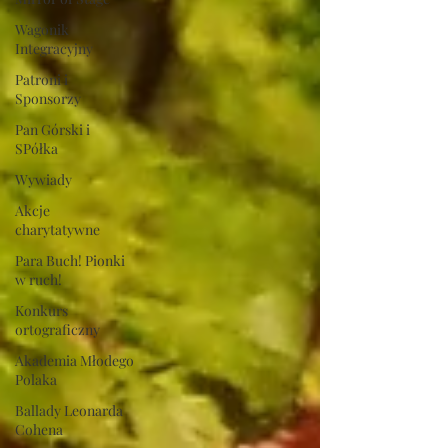
Wagonik
Integracyjny
Patroni i
Sponsorzy
Pan Górski i
SPółka
Wywiady
Akcje
charytatywne
Para Buch! Pionki
w ruch!
Konkurs
ortograficzny
Akademia Młodego
Polaka
Ballady Leonarda
Cohena