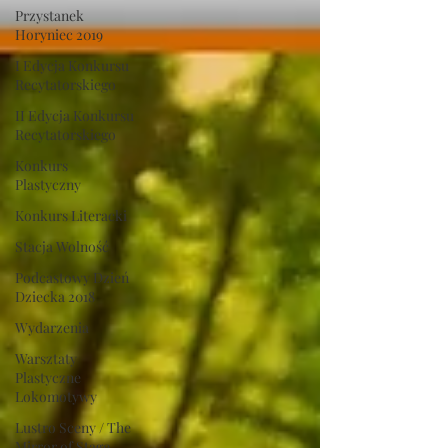
Przystanek
Horyniec 2019
I Edycja Konkursu
Recytatorskiego
II Edycja Konkursu
Recytatorskiego
Konkurs
Plastyczny
Konkurs Literacki
Stacja Wolność
Podcastowy Dzień
Dziecka 2018
Wydarzenia
Warsztaty
Plastyczne
Lokomotywy
Lustro Sceny / The
Mirror of Stage