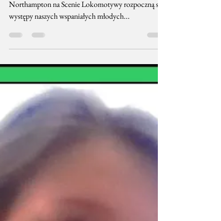
To już dziś! Od godziny 10:00 w Vintage Retreat
Northampton na Scenie Lokomotywy rozpoczną się
występy naszych wspaniałych młodych...