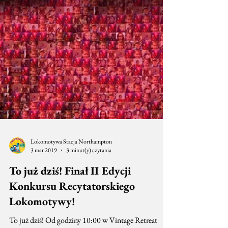
Lokomotywa Stacja Northampton
3 mar 2019
3 minut(y) czytania
To już dziś! Finał II Edycji
Konkursu Recytatorskiego
Lokomotywy!