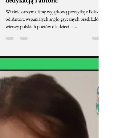
Lokomotywa Stacja Northampton
27 lut 2019
1 minut(y) czytania
Gratka dla Laureatów II Edycji
Konkursu - "Poems for Children" z
dedykacją i autora!
Właśnie otrzymaliśmy wyjątkową przesyłkę z Polski
od Autora wspaniałych anglojęzycznych przekładów
wierszy polskich poetów dla dzieci - i...