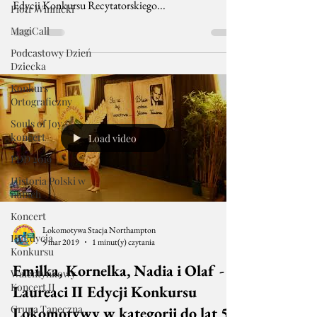
Edycji Konkursu Recytatorskiego...
Piotr Winnicki
MagiCall
Podcastowy Dzień
Dziecka
Konkurs
Ortograficzny
Souls of Joy -
koncert
Load video
PDD 2019
Historia Polski w
nutach
Koncert
Lokomotywa Stacja Northampton
III Edycja
5 mar 2019
1 minut(y) czytania
Konkursu
Emilka, Kornelka, Nadia i Olaf -
Walentynkowy
Koncert II
Laureaci II Edycji Konkursu
Grupa Taneczna
Lokomotywy w kategorii do lat 5