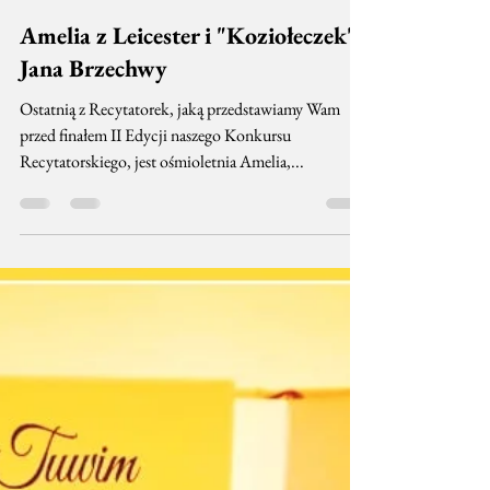
Lokomotywa Stacja Northampton
28 lut 2019
1 minut(y) czytania
Amelia z Leicester i "Koziołeczek"
Jana Brzechwy
Ostatnią z Recytatorek, jaką przedstawiamy Wam
przed finałem II Edycji naszego Konkursu
Recytatorskiego, jest ośmioletnia Amelia,...