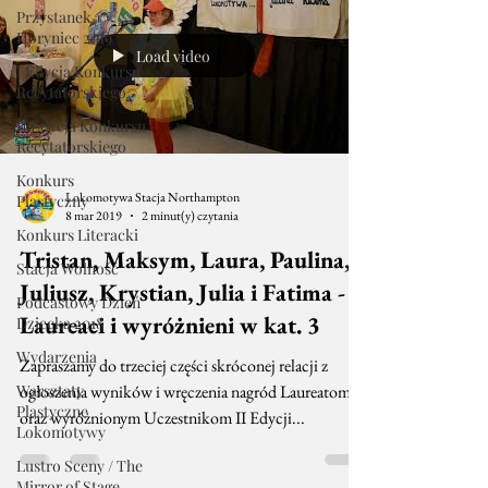
Przystanek
Horyniec 2019
Load video
I Edycja Konkursu
Recytatorskiego
II Edycja Konkursu
Recytatorskiego
Konkurs
Lokomotywa Stacja Northampton
Plastyczny
8 mar 2019
2 minut(y) czytania
Konkurs Literacki
Tristan, Maksym, Laura, Paulina,
Stacja Wolność
Juliusz, Krystian, Julia i Fatima -
Podcastowy Dzień
Laureaci i wyróżnieni w kat. 3
Dziecka 2018
Wydarzenia
Zapraszamy do trzeciej części skróconej relacji z
Warsztaty
ogłoszenia wyników i wręczenia nagród Laureatom
Plastyczne
oraz wyróżnionym Uczestnikom II Edycji...
Lokomotywy
Lustro Sceny / The
Mirror of Stage