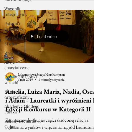
Wagonik
Integracyjny
Patroni i
Sponsorzy
Load video
Pan Górski i
SPółka
Wywiady
Akcje
charytatywne
Lokomotywa Stacja Northampton
Para Buch! Pionki
6 mar 2019
1 minut(y) czytania
w ruch!
Amelia, Luiza Maria, Nadia, Oscar
Konkurs
ortograficzny
i Adam - Laureatki i wyróżnieni II
Akademia Młodego
Edycji Konkursu w Kategorii II
Polaka
Zapraszamy do drugiej części skróconej relacji z
Ballady Leonarda
Cohena
ogłoszenia wyników i wręczenia nagród Laureatom II