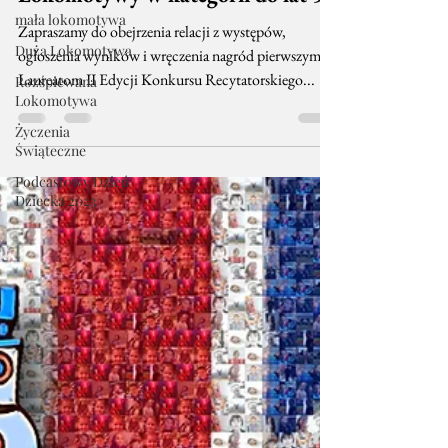
mała lokomotywa
Zapraszamy do obejrzenia relacji z występów,
Duża Lokomotywa
ogłoszenia wyników i wręczenia nagród pierwszym
Laureatom II Edycji Konkursu Recytatorskiego...
Rozśpiewana
Lokomotywa
Życzenia
Świąteczne
Podcastowy Dzień
Dziecka 2023