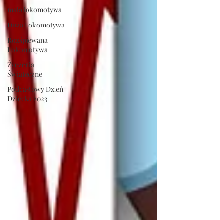
mała lokomotywa
Duża Lokomotywa
Rozśpiewana
Lokomotywa
Życzenia
Świąteczne
Podcastowy Dzień
Dziecka 2023