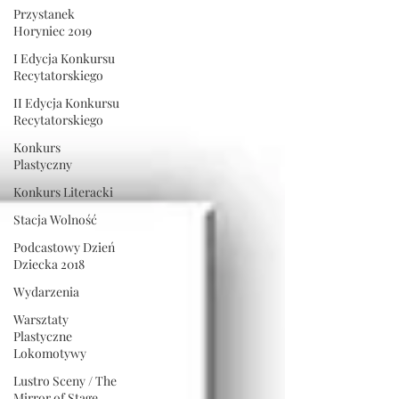
Przystanek
Horyniec 2019
I Edycja Konkursu
Recytatorskiego
II Edycja Konkursu
Recytatorskiego
Konkurs
Plastyczny
Konkurs Literacki
Stacja Wolność
Podcastowy Dzień
Dziecka 2018
Wydarzenia
Warsztaty
Plastyczne
Lokomotywy
Lustro Sceny / The
Mirror of Stage