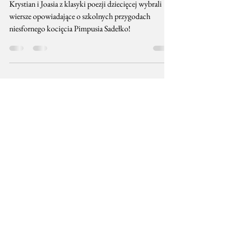
się czyta?" i słuchowisko "Szkolne
Przygody Pimpusia Sadełko"!
Krystian i Joasia z klasyki poezji dziecięcej wybrali
wiersze opowiadające o szkolnych przygodach
niesfornego kocięcia Pimpusia Sadełko!