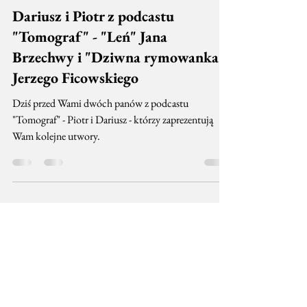
Lokomotywa Stacja Northampton
28 cze 2019
2 minut(y) czytania
Dariusz i Piotr z podcastu
"Tomograf" - "Leń" Jana
Brzechwy i "Dziwna rymowanka"
Jerzego Ficowskiego
Dziś przed Wami dwóch panów z podcastu
"Tomograf" - Piotr i Dariusz - którzy zaprezentują
Wam kolejne utwory.