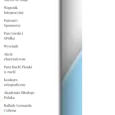
Wagonik
Integracyjny
Patroni i
Sponsorzy
Pan Górski i
SPółka
Wywiady
Akcje
charytatywne
Para Buch! Pionki
w ruch!
Konkurs
ortograficzny
Akademia Młodego
Polaka
Ballady Leonarda
Cohena