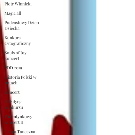
Piotr Winnicki
MagiCall
Podcastowy Dzień
Dziecka
Konkurs
Ortograficzny
Souls of Joy -
koncert
PDD 2019
Historia Polski w
nutach
Koncert
III Edycja
Konkursu
Walentynkowy
Koncert II
Grupa Taneczna