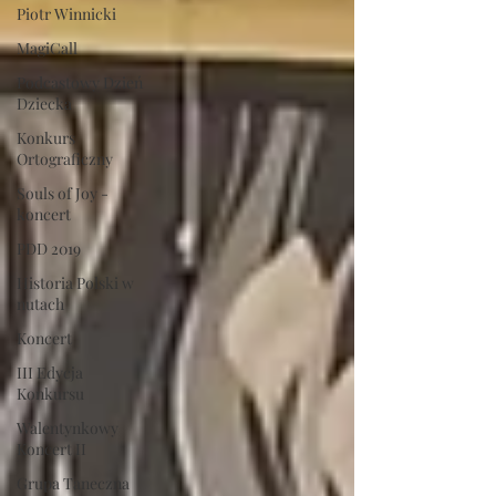
Piotr Winnicki
MagiCall
Podcastowy Dzień
Dziecka
Konkurs
Ortograficzny
Souls of Joy -
koncert
PDD 2019
Historia Polski w
nutach
Koncert
III Edycja
Konkursu
Walentynkowy
Koncert II
Grupa Taneczna