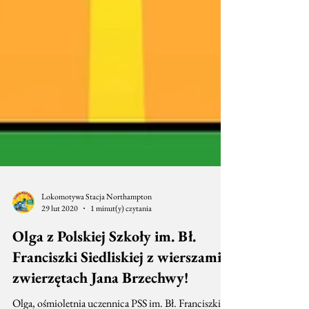
Lokomotywa Stacja Northampton
29 lut 2020
1 minut(y) czytania
Olga z Polskiej Szkoły im. Bł.
Franciszki Siedliskiej z wierszami o