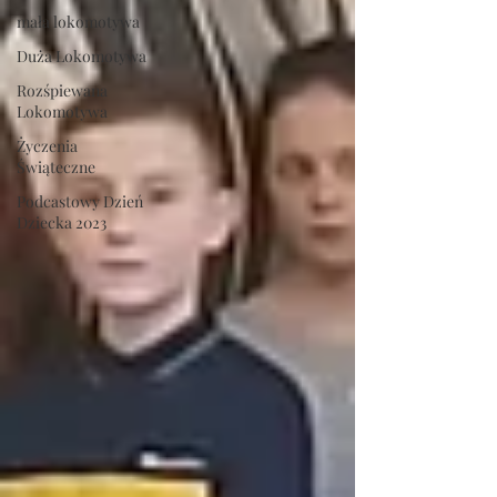
mała lokomotywa
Duża Lokomotywa
Rozśpiewana
Lokomotywa
Życzenia
Świąteczne
Podcastowy Dzień
Dziecka 2023