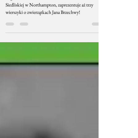
zwierzętach Jana Brzechwy!
Olga, ośmioletnia uczennica PSS im. Bł. Franciszki
Siedliskiej w Northampton, zaprezentuje aż trzy
wierszyki o zwierzątkach Jana Brzechwy!