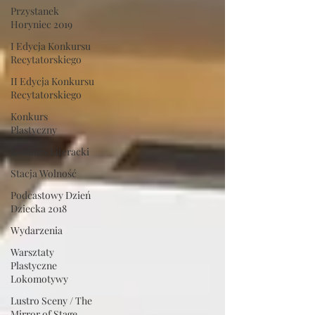
Przystanek
Horyniec 2019
I Edycja Konkursu
Recytatorskiego
II Edycja Konkursu
Recytatorskiego
Konkurs
Plastyczny
Konkurs Literacki
Stacja Wolność
Podcastowy Dzień
Dziecka 2018
Wydarzenia
Warsztaty
Plastyczne
Lokomotywy
Lustro Sceny / The
Mirror of Stage