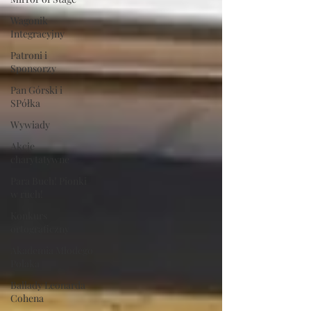
Wagonik
Integracyjny
Patroni i
Sponsorzy
Pan Górski i
SPółka
Wywiady
Akcje
charytatywne
Para Buch! Pionki
w ruch!
Konkurs
ortograficzny
Akademia Młodego
Polaka
Ballady Leonarda
Cohena