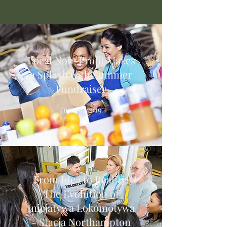
Local Non-Profit Makes
a Splash with Summer
Fundraiser
June 9, 2019
From Idea to Reality:
The Evolution of
Inicjatywa Lokomotywa
- Stacja Northampton