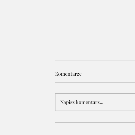
Komentarze
Napisz komentarz...
Premiera książki Kasi
Krawieckiej - Laureatki
naszego konkursu - "Co w