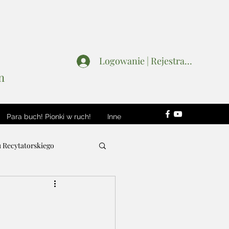
Logowanie | Rejestracja
n
Para buch! Pionki w ruch!
Inne
u Recytatorskiego
Wydarzenia
Patroni i Sponsorzy