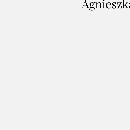
Agnieszk
Pan Górski i SPółka
Wywiady
Akademia Młodego Polaka
Bal
Konkurs Ortograficzny
Souls o
III Edycja Konkursu
Walentynk