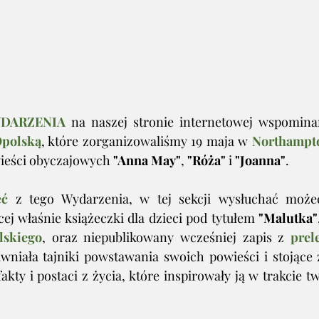
DARZENIA
 na naszej stronie internetowej wspomina
Opolską
, które zorganizowaliśmy 19 maja w 
Northampto
wieści obyczajowych 
"Anna May"
, 
"Róża"
 i 
"Joanna"
.
ęć
 z tego Wydarzenia, w tej sekcji wysłuchać może
cej właśnie książeczki dla dzieci pod tytułem 
"Malutka"
lskiego
, oraz niepublikowany wcześniej zapis z 
prel
awniała tajniki powstawania swoich powieści i stojące 
kty i postaci z życia, które inspirowały ją w trakcie t