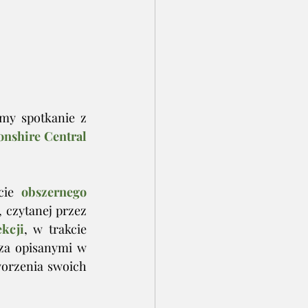
my spotkanie z 
nshire Central 
cie 
obszernego 
, czytanej przez 
ekcji
, w trakcie 
za opisanymi w 
worzenia swoich 