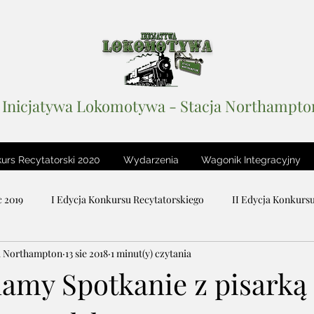
Inicjatywa Lokomotywa - Stacja Northampto
urs Recytatorski 2020
Wydarzenia
Wagonik Integracyjny
 2019
I Edycja Konkursu Recytatorskiego
II Edycja Konkurs
a Northampton
13 sie 2018
1 minut(y) czytania
iteracki
Stacja Wolność
Podcastowy Dzień Dziecka 2018
my Spotkanie z pisarką
Lustro Sceny / The Mirror of Stage
Wagonik Integracyjny