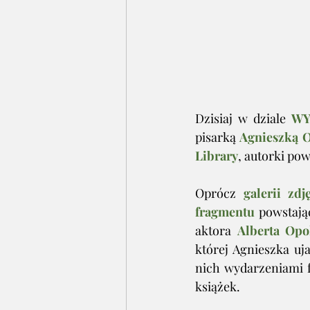
Dzisiaj w dziale 
WY
pisarką 
Agnieszką 
Library
, autorki po
Oprócz 
galerii zdj
fragmentu
 powstają
aktora 
Alberta Opo
której Agnieszka uj
nich wydarzeniami fa
książek. 