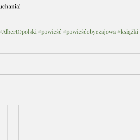
łuchania!
#AlbertOpolski
#powieść
#powieśćobyczajowa
#książki