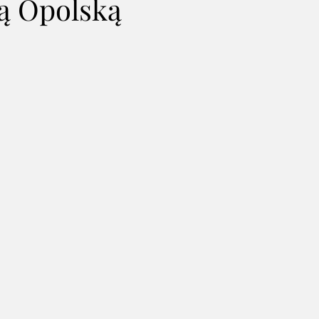
ą Opolską
Akcje charytatywne
Para Buch! Pionki w ruch!
Konkurs
lady Leonarda Cohena
Piotr Winnicki
MagiCall
Podcas
f Joy - koncert
PDD 2019
Historia Polski w nutach
Kon
owy Koncert II
Grupa Taneczna