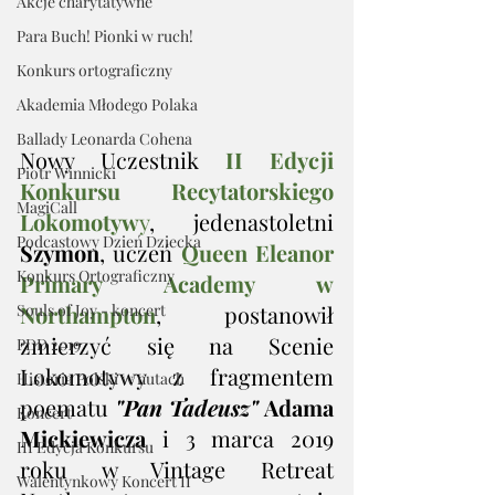
Akcje charytatywne
Para Buch! Pionki w ruch!
Konkurs ortograficzny
Akademia Młodego Polaka
Ballady Leonarda Cohena
Nowy Uczestnik 
II Edycji 
Piotr Winnicki
Konkursu Recytatorskiego 
MagiCall
Lokomotyw
y
, jedenastoletni 
Podcastowy Dzień Dziecka
Szymon
, uczeń 
Queen Eleanor 
Konkurs Ortograficzny
Primary Academy w 
Souls of Joy - koncert
Northampton
, postanowił 
zmierzyć się na Scenie 
PDD 2019
Lokomotywy z fragmentem 
Historia Polski w nutach
poematu 
"Pan Tadeusz"
 Adama 
Koncert
Mickiewicza
 i 3 marca 2019 
III Edycja Konkursu
roku w Vintage Retreat 
Walentynkowy Koncert II