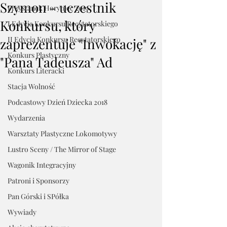
Szymon - uczestnik
Przystanek Horyniec 2019
Konkursu, który
I Edycja Konkursu Recytatorskiego
II Edycja Konkursu Recytatorskiego
zaprezentuje "Inwokację" z
Konkurs Plastyczny
"Pana Tadeusza" Ad
Konkurs Literacki
Stacja Wolność
Podcastowy Dzień Dziecka 2018
Wydarzenia
Warsztaty Plastyczne Lokomotywy
Lustro Sceny / The Mirror of Stage
Wagonik Integracyjny
Patroni i Sponsorzy
Pan Górski i SPółka
Wywiady