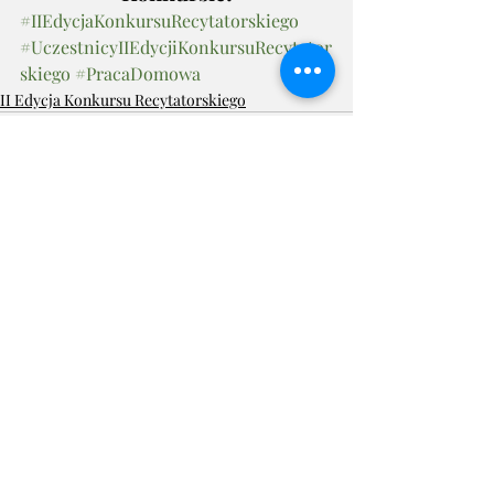
#IIEdycjaKonkursuRecytatorskiego
#UczestnicyIIEdycjiKonkursuRecytator
skiego
#PracaDomowa
II Edycja Konkursu Recytatorskiego
Ostatnie posty
Zobacz wszystkie