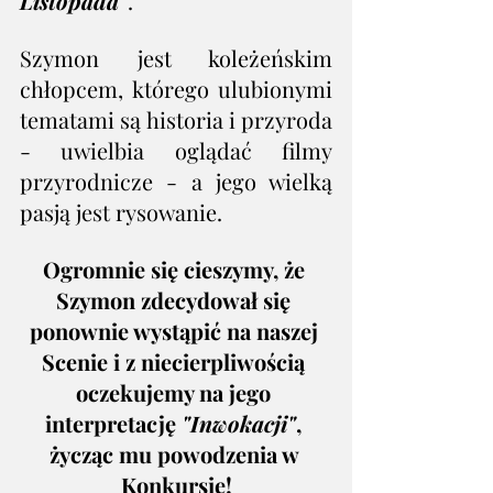
Listopada"
.
Szymon jest koleżeńskim 
chłopcem, którego ulubionymi 
tematami są historia i przyroda 
- uwielbia oglądać filmy 
przyrodnicze - a jego wielką 
pasją jest rysowanie. 
Ogromnie się cieszymy, że 
Szymon zdecydował się 
ponownie wystąpić na naszej 
Scenie i z niecierpliwością 
oczekujemy na jego 
interpretację 
"Inwokacji"
, 
życząc mu powodzenia w 
Konkursie!