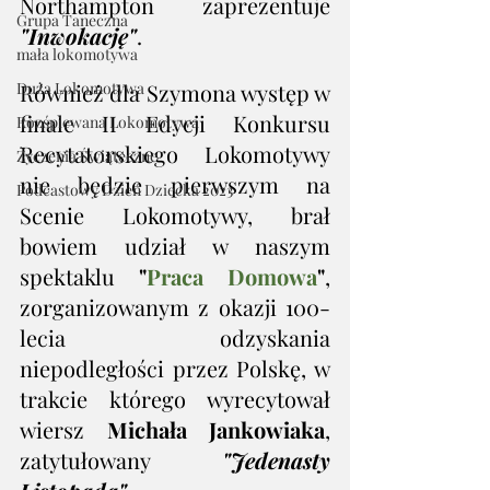
Northampton zaprezentuje 
Grupa Taneczna
"Inwokację"
. 
mała lokomotywa
Duża Lokomotywa
Również dla Szymona występ w 
finale II Edycji Konkursu 
Rozśpiewana Lokomotywa
Recytatorskiego Lokomotywy 
Życzenia Świąteczne
nie będzie pierwszym na 
Podcastowy Dzień Dziecka 2023
Scenie Lokomotywy, brał 
bowiem udział w naszym 
spektaklu 
"
Praca Domowa
"
, 
zorganizowanym z okazji 100-
lecia odzyskania 
niepodległości przez Polskę, w 
trakcie którego wyrecytował 
wiersz 
Michała Jankowiaka
, 
zatytułowany 
"Jedenasty 