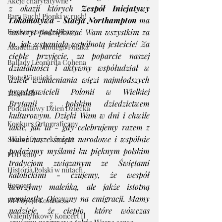
Akcje charytatywne
z okazji których 
Zespół Inicjatywy 
Para Buch! Pionki w ruch!
Lokomotywa - Stacja Northampton
 ma 
Konkurs ortograficzny
zaszczyt podziękować Wam wszystkim za 
to, jak wspaniałą wspólnotą jesteście! Za 
Akademia Młodego Polaka
ciepłe przyjęcie, za poparcie naszej 
Ballady Leonarda Cohena
działalności i aktywny współudział w 
Piotr Winnicki
dziele wzmacniania więzi najmłodszych 
przedstawicieli Polonii w Wielkiej 
MagiCall
Brytanii z polskim dziedzictwem 
Podcastowy Dzień Dziecka
kulturowym. Dzięki Wam w dni i chwile 
Konkurs Ortograficzny
takie, jak ta - gdy celebrujemy razem z 
Wami nasze święta narodowe i wspólnie 
Souls of Joy - koncert
podążamy myślami ku pięknym polskim 
PDD 2019
tradycjom związanym ze Świętami 
Historia Polski w nutach
katolickimi - czujemy, że wespół 
Koncert
tworzymy maleńką, ale jakże istotną 
namiastkę Ojczyzny na emigracji. Mamy 
III Edycja Konkursu
nadzieję, że ciepło, które wówczas 
Walentynkowy Koncert II