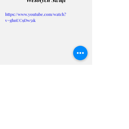
https://www.youtube.com/watch?
v=ghnUC9Dw51k
#MikołajkizLokomotywą
#ŻyczeniaŚwiąteczne
Ostatnie posty
Zobacz wszystkie