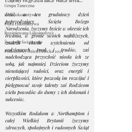
czujemy rozgrzewa także Wasze serca...  
Grupa Taneczna
Dziś, w ten grudniowy dzień 
mała lokomotywa
poprzedzający Święta Bożego 
Duża Lokomotywa
Narodzenia, życzymy byście w okresie ich 
Rozśpiewana Lokomotywa
trwania, w gronie swoich najbliższych, 
Życzenia Świąteczne
znaleźli chwile wytchnienia od 
codziennych trosk i trudów, zaś 
Podcastowy Dzień Dziecka 2023
nadchodząca przyszłość niosła ich ze 
sobą, jak najmniej. Dzieciom życzymy 
nieustającej radości, oraz energii i 
cierpliwości, które pozwolą im rozwijać i 
pielęgnować swoje talenty zaś Rodzicom 
wielu powodów do dumy z ich dokonań i 
sukcesów. 
Wszystkim Rodakom w Northampton i 
całej Wielkiej Brytanii życzymy 
zdrowych, spokojnych i radosnych Świąt 