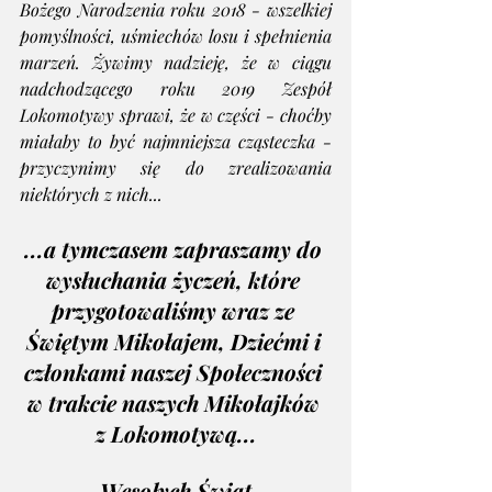
Bożego Narodzenia roku 2018 - wszelkiej 
pomyślności, uśmiechów losu i spełnienia 
marzeń. Żywimy nadzieję, że w ciągu 
nadchodzącego roku 2019 Zespół 
Lokomotywy sprawi, że w części - choćby 
miałaby to być najmniejsza cząsteczka - 
przyczynimy się do zrealizowania 
niektórych z nich... 
...a tymczasem zapraszamy do 
wysłuchania życzeń, które 
przygotowaliśmy wraz ze 
Świętym Mikołajem, Dziećmi i 
członkami naszej Społeczności 
w trakcie naszych Mikołajków 
z Lokomotywą...
Wesołych Świąt