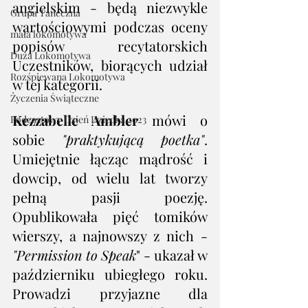
angielskim - będą niezwykle 
Grupa Taneczna
wartościowymi podczas oceny 
mała lokomotywa
popisów recytatorskich 
Duża Lokomotywa
Uczestników, biorących udział 
Rozśpiewana Lokomotywa
w tej kategorii.
Życzenia Świąteczne
Kezzabelle Ambler
 mówi o 
Podcastowy Dzień Dziecka 2023
sobie 
"praktykującą poetka"
. 
Umiejętnie łącząc mądrość i 
dowcip, od wielu lat tworzy 
pełną pasji poezję. 
Opublikowała pięć tomików 
wierszy, a najnowszy z nich - 
"Permission to Speak
" - ukazał w 
październiku ubiegłego roku. 
Prowadzi przyjazne dla 