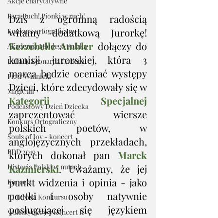
Akcje charytatywne
Para Buch! Pionki w ruch!
Dziś z ogromną radością 
witamy dodatkową Jurorkę! 
Konkurs ortograficzny
Kezzebelle Ambler
 dołączy do 
Akademia Młodego Polaka
komisji jurorskiej, która 3 
Ballady Leonarda Cohena
marca będzie oceniać występy 
Piotr Winnicki
Dzieci, które zdecydowały się w 
MagiCall
Kategorii Specjalnej
Podcastowy Dzień Dziecka
zaprezentować wiersze 
Konkurs Ortograficzny
polskich poetów, w 
Souls of Joy - koncert
anglojęzycznych przekładach, 
PDD 2019
których dokonał pan 
Marek 
Historia Polski w nutach
Kazmierski
. Uważamy, że jej 
punkt widzenia i opinia - jako 
Koncert
poetki i osoby natywnie 
III Edycja Konkursu
posługującej się językiem 
Walentynkowy Koncert II