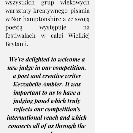
wszystkich grup wiekowych 
warsztaty kreatywnego pisania 
w Northamptonshire a ze swoją 
poezją występuje na 
festiwalach w całej Wielkiej 
Brytanii.
We're delighted to welcome a 
new judge in our competition, 
a poet and creative writer 
Kezzabelle Ambler. It was 
important to us to have a 
judging panel which truly 
reflects our competition’s 
international reach and which 
connects all of us through the 