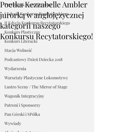
Poetka Kezzabelle Ambler
Przystanek Horyniec 2019
jurorką w anglojęzycznej
I Edycja Konkursu Recytatorskiego
II Edycja Konkursu Recytatorskiego
kategorii naszego
Konkurs Plastyczny
Konkursu Recytatorskiego!
Konkurs Literacki
Stacja Wolność
Podcastowy Dzień Dziecka 2018
Wydarzenia
Warsztaty Plastyczne Lokomotywy
Lustro Sceny / The Mirror of Stage
Wagonik Integracyjny
Patroni i Sponsorzy
Pan Górski i SPółka
Wywiady