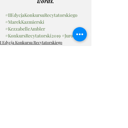
words.
#IIEdycjaKonkursuRecytatorskiego
#MarekKazmierski
#KezzabelleAmbler
#KonkursRecytatorski2019
#Jurorzy
I Edycja Konkursu Recytatorskiego
II Edycja Konkursu Recytatorskiego
Ostatnie posty
Zobacz wszystkie