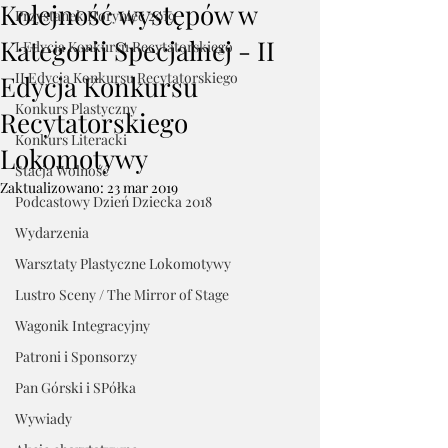
Kolejność występów w
Przystanek Horyniec 2019
Kategorii Specjalnej - II
I Edycja Konkursu Recytatorskiego
II Edycja Konkursu Recytatorskiego
Edycja Konkursu
Konkurs Plastyczny
Recytatorskiego
Konkurs Literacki
Lokomotywy
Stacja Wolność
Zaktualizowano:
23 mar 2019
Podcastowy Dzień Dziecka 2018
Wydarzenia
Warsztaty Plastyczne Lokomotywy
Lustro Sceny / The Mirror of Stage
Wagonik Integracyjny
Patroni i Sponsorzy
Pan Górski i SPółka
Wywiady