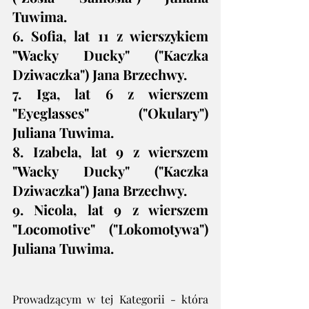
Tuwima.
6. Sofia, lat 11 z wierszykiem 
"Wacky Ducky" ("Kaczka 
Dziwaczka") Jana Brzechwy.
7. Iga, lat 6 z wierszem 
"Eyeglasses" ("Okulary") 
Juliana Tuwima.
8. Izabela, lat 9 z wierszem 
"Wacky Ducky" ("Kaczka 
Dziwaczka") Jana Brzechwy.
9. Nicola, lat 9 z wierszem 
"Locomotive" ("Lokomotywa") 
Juliana Tuwima.
Prowadzącym w tej Kategorii - która 