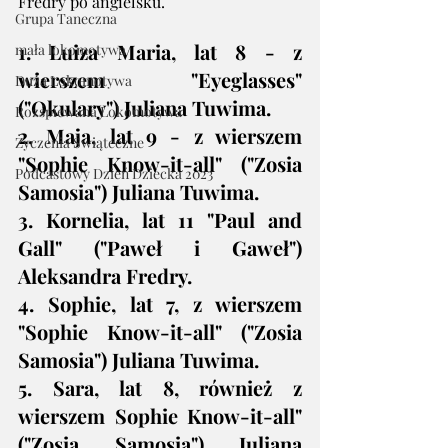
Fredry po angielsku.
Grupa Taneczna
1. Luiza Maria, lat 8 - z 
mała lokomotywa
wierszem "Eyeglasses" 
Duża Lokomotywa
("Okulary") Juliana Tuwima.
Rozśpiewana Lokomotywa
2. Maja, lat 9 - z wierszem 
Życzenia Świąteczne
"Sophie Know-it-all" ("Zosia 
Podcastowy Dzień Dziecka 2023
Samosia") Juliana Tuwima.
3. Kornelia, lat 11 "Paul and 
Gall" ("Paweł i Gaweł") 
Aleksandra Fredry.
4. Sophie, lat 7, z wierszem 
"Sophie Know-it-all" ("Zosia 
Samosia") Juliana Tuwima.
5. Sara, lat 8, również z 
wierszem Sophie Know-it-all" 
("Zosia Samosia") Juliana 