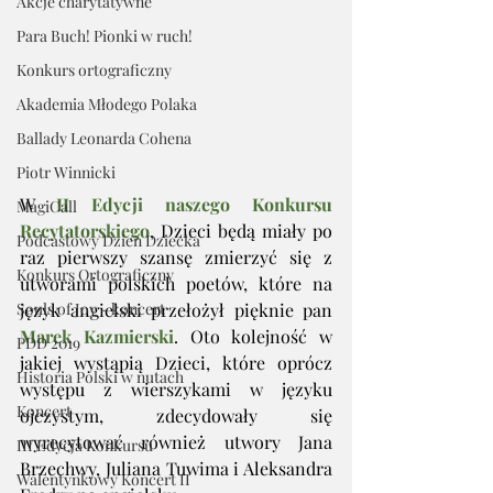
Akcje charytatywne
Para Buch! Pionki w ruch!
Konkurs ortograficzny
Akademia Młodego Polaka
Ballady Leonarda Cohena
Piotr Winnicki
W 
II Edycji naszego Konkursu 
MagiCall
Recytatorskiego
, Dzieci będą miały po 
Podcastowy Dzień Dziecka
raz pierwszy szansę zmierzyć się z 
Konkurs Ortograficzny
utworami polskich poetów, które na 
Souls of Joy - koncert
język angielski przełożył pięknie pan 
Marek Kazmierski
. Oto kolejność w 
PDD 2019
jakiej wystąpią Dzieci, które oprócz 
Historia Polski w nutach
występu z wierszykami w języku 
Koncert
ojczystym, zdecydowały się 
wyrecytować również utwory Jana 
III Edycja Konkursu
Brzechwy, Juliana Tuwima i Aleksandra 
Walentynkowy Koncert II