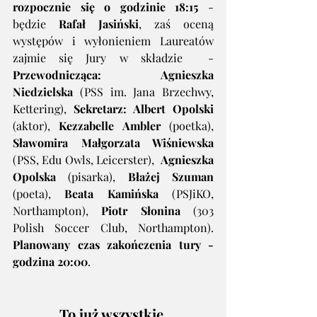
rozpocznie się o godzinie 18:15
 - 
będzie 
Rafał Jasiński
, zaś oceną 
występów i wyłonieniem Laureatów 
zajmie się Jury w składzie  - 
Przewodnicząca: Agnieszka 
Niedzielska
 (PSS im. Jana Brzechwy, 
Kettering), 
Sekretarz: Albert Opolski
(aktor), 
Kezzabelle Ambler
 (poetka), 
Sławomira Małgorzata Wiśniewska
(PSS, Edu Owls, Leicerster),  
Agnieszka 
Opolska
 (pisarka), 
Błażej Szuman
(poeta), 
Beata Kamińska
 (PSJiKO, 
Northampton), 
Piotr Słonina
 (303 
Polish Soccer Club, Northampton). 
Planowany czas zakończenia tury - 
godzina 20:00
.
To już wszystkie 