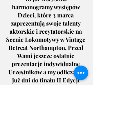
harmonogramy występów 
Dzieci, które 3 marca 
zaprezentują swoje talenty 
aktorskie i recytatorskie na 
Scenie Lokomotywy w Vintage 
Retreat Northampton. Przed 
Wami jeszcze ostatnie 
prezentacje indywidualne 
Uczestników a my odliczamy 
już dni do finału II Edycji 
Konkursu Recytatorskiego 
Lokomotywy! 
Do zobaczenia wkrótce!
#IIEdycjaKonkursuKategoriadolat5