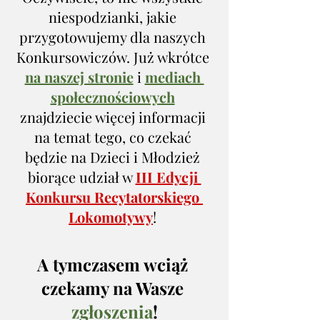
niespodzianki, jakie 
przygotowujemy dla naszych 
Konkursowiczów. Już wkrótce 
na naszej stronie
 i 
mediach 
społecznościowych
znajdziecie więcej informacji 
na temat tego, co czekać 
będzie na Dzieci i Młodzież 
biorące udział w 
III Edycji 
Konkursu Recytatorskiego 
Lokomotywy
! 
A tymczasem wciąż 
czekamy na Wasze 
zgłoszenia
!