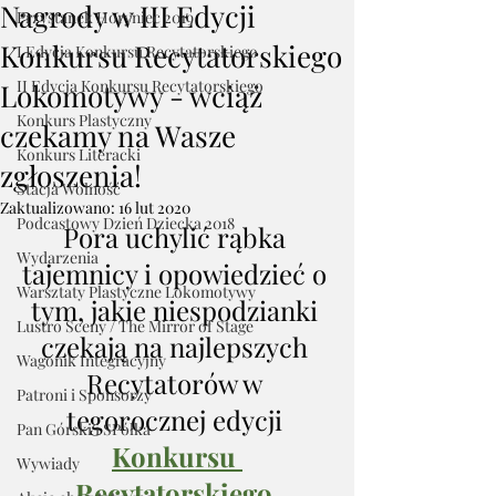
Nagrody w III Edycji
Przystanek Horyniec 2019
Konkursu Recytatorskiego
I Edycja Konkursu Recytatorskiego
II Edycja Konkursu Recytatorskiego
Lokomotywy - wciąż
Konkurs Plastyczny
czekamy na Wasze
Konkurs Literacki
zgłoszenia!
Stacja Wolność
Zaktualizowano:
16 lut 2020
Podcastowy Dzień Dziecka 2018
Pora uchylić rąbka 
Wydarzenia
tajemnicy i opowiedzieć o 
Warsztaty Plastyczne Lokomotywy
tym, jakie niespodzianki 
Lustro Sceny / The Mirror of Stage
czekają na najlepszych 
Wagonik Integracyjny
Recytatorów w 
Patroni i Sponsorzy
tegorocznej edycji 
Pan Górski i SPółka
Konkursu 
Wywiady
Recytatorskiego 