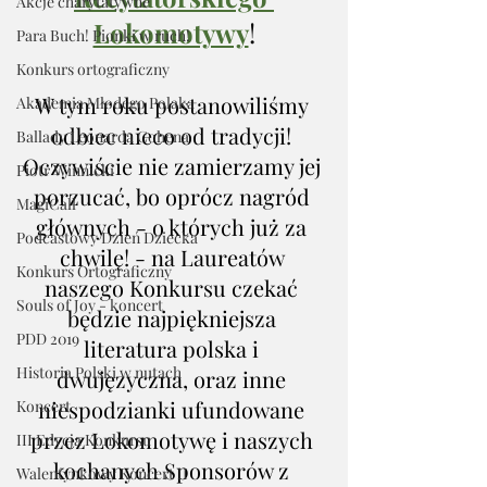
Akcje charytatywne
Lokomotywy
!
Para Buch! Pionki w ruch!
Konkurs ortograficzny
W tym roku postanowiliśmy 
Akademia Młodego Polaka
odbiec nieco od tradycji! 
Ballady Leonarda Cohena
Oczywiście nie zamierzamy jej 
Piotr Winnicki
porzucać, bo oprócz nagród 
MagiCall
głównych - o których już za 
Podcastowy Dzień Dziecka
chwilę! - na Laureatów 
Konkurs Ortograficzny
naszego Konkursu czekać 
Souls of Joy - koncert
będzie najpiękniejsza 
PDD 2019
literatura polska i 
Historia Polski w nutach
dwujęzyczna, oraz inne 
niespodzianki ufundowane 
Koncert
przez Lokomotywę i naszych 
III Edycja Konkursu
kochanych Sponsorów z 
Walentynkowy Koncert II