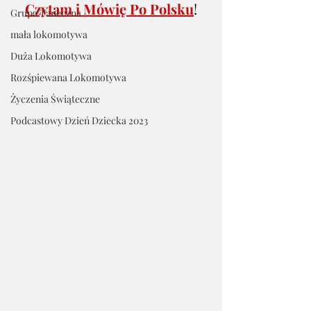
Czytam i Mówię Po Polsku
!
Grupa Taneczna
mała lokomotywa
Duża Lokomotywa
Rozśpiewana Lokomotywa
Życzenia Świąteczne
Podcastowy Dzień Dziecka 2023