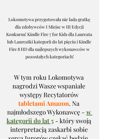
Lokomotywa przygotowała nie lada gratkę 
dla zdobywców I Miejsc w III Edycji 
Konkursu! Kindle Fire 7 for Kids dla Laureata 
lub Laureatki kategorii do lat pięciu i Kindle 
Fire 8 HD dla najlepszych wykonawców w 
pozostałych kategoriach!
W tym roku Lokomotywa 
nagrodzi Wasze wspaniałe 
występy Recytatorów
tabletami Amazon
. Na 
najmłodszego Wykonawcę - 
w 
kategorii do lat 5
 - który swoją 
interpretacją zaskarbi sobie 
serca Jurorów czekać będzie  