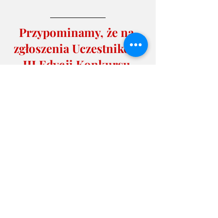
Przypominamy, że na 
zgłoszenia Uczestników 
III Edycji Konkursu 
czekamy do 16lutego 
2020! Formularz 
zgłoszeniowy, 
Regulamin i inne 
informacje na temat 
tegorocznej odsłony 
naszego Konkursu 
znajdziecie na stronie
https://www.lokomotywa.