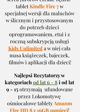
tablet 
Kindle Fire 7
 w 
specjalnej wersji dla maluchów 
w ślicznym i przystosowanym 
do potrzeb dzieci 
oprogramowaniem, etui i z 
roczną subskrypcją usługi 
Kids Unlimited
 a w niej cała 
masa książeczek, bajeczek, 
filmów i aplikacji dla dzieci!
Najlepsi Recytatorzy w 
kategoriach 
od lat 6 - 8
 i od lat 
9 - 15
 otrzymają  ufundowane 
przez Lokomotywę 
ośmiocalowe tablety
 Amazon 
Fire HD 8 z 16GB pamięci
! 