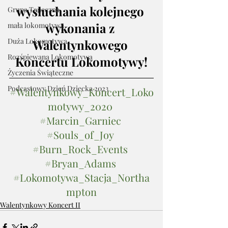
wysłuchania kolejnego 
Grupa Taneczna
wykonania z 
mała lokomotywa
Duża Lokomotywa
Walentynkowego 
Rozśpiewana Lokomotywa
Koncertu Lokomotywy!
Życzenia Świąteczne
Podcastowy Dzień Dziecka 2023
#Walentynkowy_Koncert_Loko
motywy_2020
#Marcin_Garniec
#Souls_of_Joy
#Burn_Rock_Events
#Bryan_Adams
#Lokomotywa_Stacja_Northa
mpton
Walentynkowy Koncert II