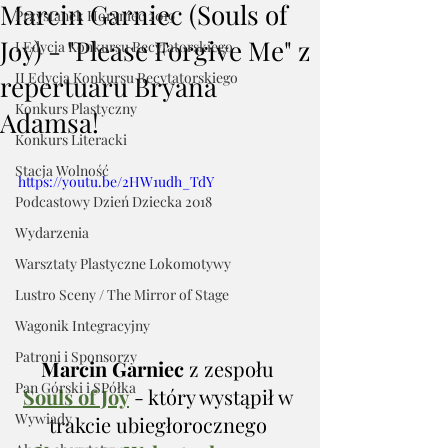
Marcin Garniec (Souls of
Przystanek Horyniec 2019
Joy) - "Please Forgive Me" z
I Edycja Konkursu Recytatorskiego
II Edycja Konkursu Recytatorskiego
repertuaru Bryana
Konkurs Plastyczny
Adamsa!
Konkurs Literacki
Stacja Wolność
https://youtu.be/2HW1udh_TdY
Podcastowy Dzień Dziecka 2018
Wydarzenia
Warsztaty Plastyczne Lokomotywy
Lustro Sceny / The Mirror of Stage
Wagonik Integracyjny
Patroni i Sponsorzy
Marcin Garniec 
z zespołu 
Pan Górski i SPółka
Souls of Joy
 - który wystąpił w 
Wywiady
trakcie ubiegłorocznego 