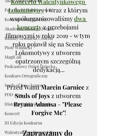
Koncertu Walentynkowego 
Akcje charytatywne
Lokomotywy
 i wraz z którym 
Para Buch! Pionki w ruch!
współorganizowaliśmy 
dwa 
Konkurs ortograficzny
koncerty
 z przebojami 
Akademia Młodego Polaka
filmowymi w roku 2019 - w tym 
Ballady Leonarda Cohena
roku pojawił się na Scenie 
Piotr Winnicki
Lokomotywy z utworem 
MagiCall
opatrzonym szczególną 
Podcastowy Dzień Dziecka
dedykacją...
Konkurs Ortograficzny
Souls of Joy - koncert
Przed Wami 
Marcin Garniec
 z 
Souls of Joys
 z utworem 
PDD 2019
Bryana Adamsa
 - 
"Please 
Historia Polski w nutach
Forgive Me"
!
Koncert
III Edycja Konkursu
Zapraszamy do 
Walentynkowy Koncert II