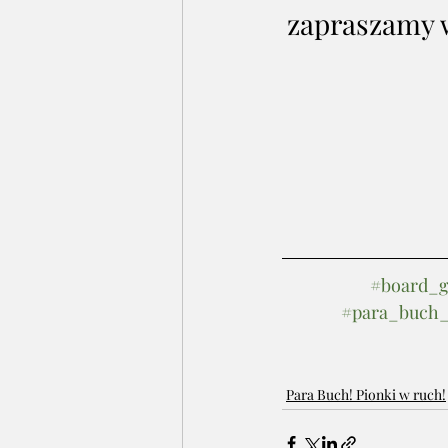
zapraszamy w
#board_
#para_buch_
Para Buch! Pionki w ruch!