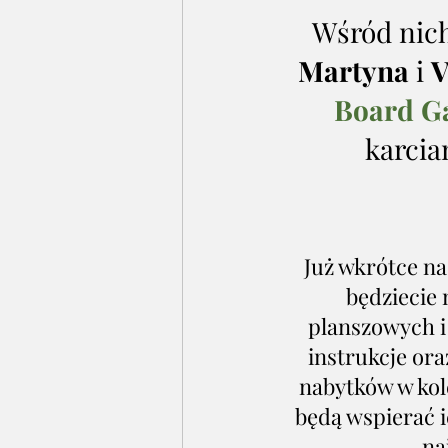
Wśród nich
Martyna
 i 
V
Board G
karcia
Już wkrótce na
będziecie 
planszowych i 
instrukcje or
nabytków w kole
będą wspierać i
na