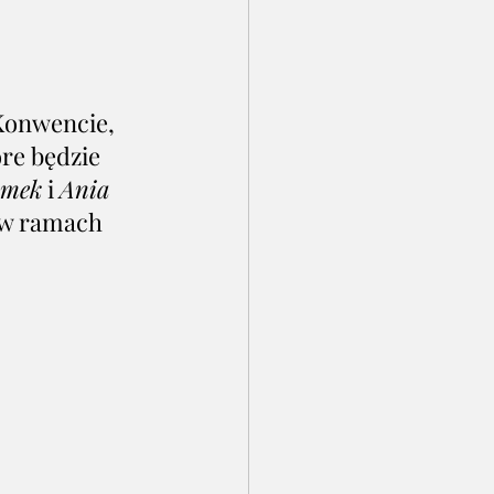
Konwencie, 
re będzie 
omek
 i 
Ania
 w ramach 