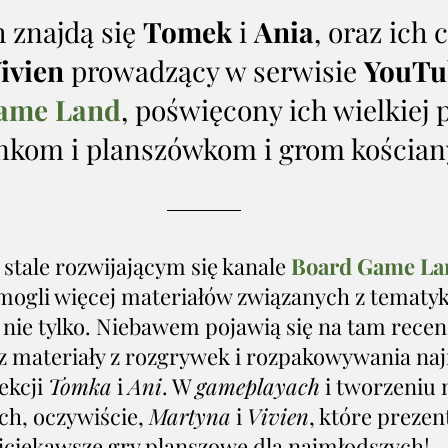
 znajdą się 
Tomek
 i 
Ania
, oraz ich 
ivien
 prowadzący w serwisie 
YouTu
ame Land
, poświęcony ich wielkiej p
nkom i planszówkom i grom kościa
 stale rozwijającym się kanale 
Board Game La
mogli więcej materiałów związanych z tematyk
nie tylko. Niebawem pojawią się na tam recen
az materiały z rozgrywek i rozpakowywania na
kcji 
Tomka
 i 
Ani
. W 
gameplayach
 i tworzeniu
ch, oczywiście, 
Martyna
 i 
Vivien
, które preze
jciekawsze gry planszowe dla najmłodszych! 