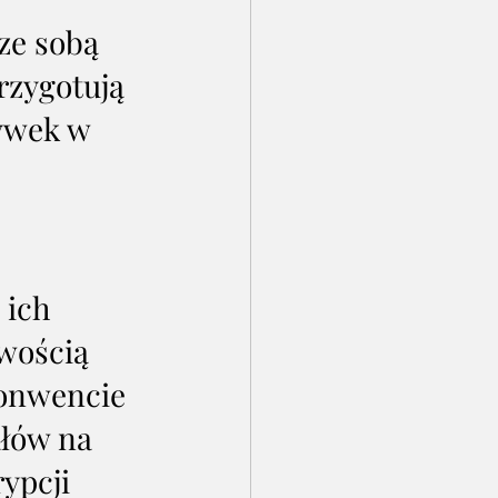
ze sobą 
zygotują 
ywek w 
 ich 
wością 
konwencie 
łów na 
ypcji 