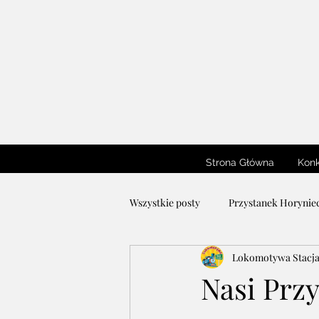
Strona Główna
Konk
Wszystkie posty
Przystanek Horyniec
Lokomotywa Stacj
Konkurs Plastyczny
Konkurs L
Nasi Przy
Warsztaty Plastyczne Lokomotywy