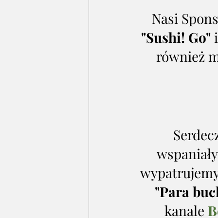
Nasi Spons
"Sushi! Go"
 i
również m
Serdec
wspaniały
wypatrujemy
"Para buc
kanale 
B