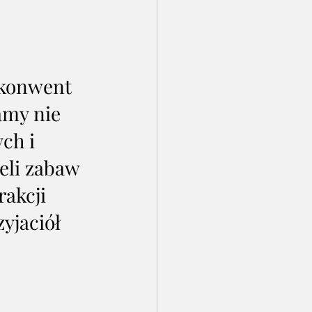
 konwent 
amy nie 
ch i 
eli zabaw 
akcji 
yjaciół 