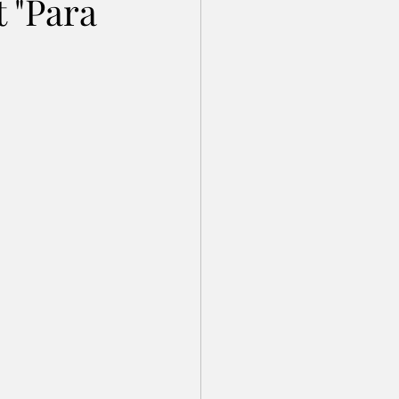
 "Para
 ortograficzny
towy Dzień Dziecka
cert