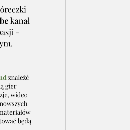
córeczki 
be
 kanał 
asji - 
nym.
nd
znaleźć 
ą gier 
zje, wideo 
jnowszych 
 materiałów 
ntować będą 