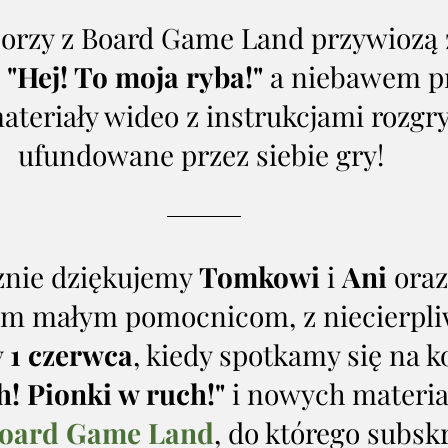
orzy z Board Game Land przywiozą 
 
"Hej! To moja ryba!"
 a niebawem pr
ateriały wideo z instrukcjami rozgr
ufundowane przez siebie gry! 
znie dziękujemy 
Tomkowi
 i 
Ani 
oraz
m małym pomocnicom, z niecierpli
 
1 czerwca
, kiedy spotkamy się na 
h! Pionki w ruch!"
 i nowych materia
oard Game Land
, do którego subskr