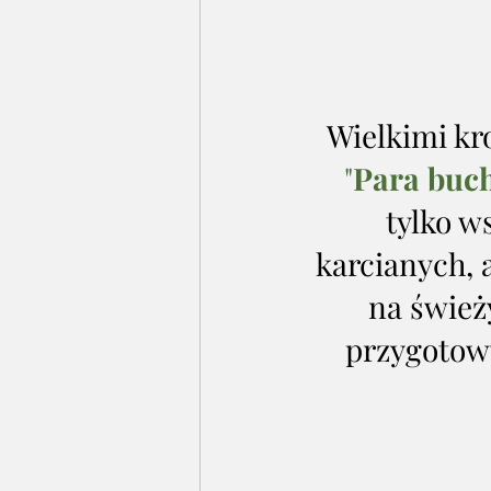
Wielkimi kr
"
Para buch
tylko w
karcianych, 
na śwież
przygotowy