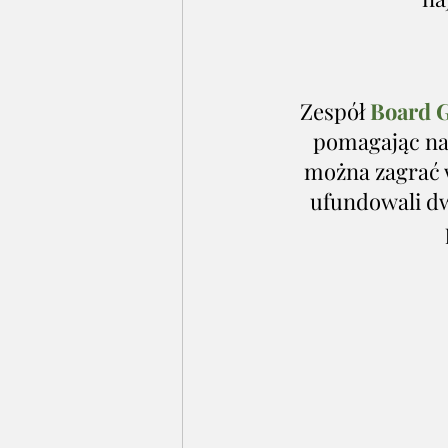
Zespół 
Board 
pomagając nas
można zagrać w
ufundowali dw