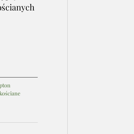
ościanych 
pton
kościane