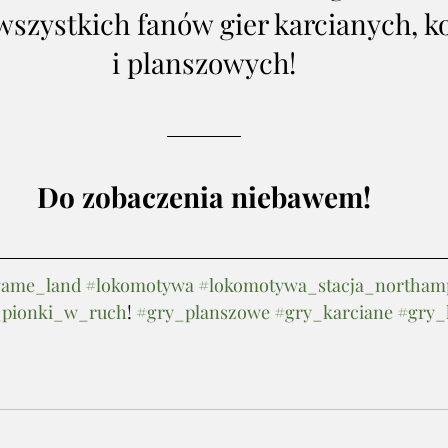
szystkich fanów gier karcianych, k
i planszowych!
Do zobaczenia niebawem!
game_land
#lokomotywa
#lokomotywa_stacja_northam
pionki_w_ruch
! 
#gry_planszowe
#gry_karciane
#gry_