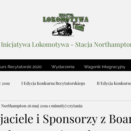
Inicjatywa Lokomotywa - Stacja Northampto
urs Recytatorski 2020
Wydarzenia
Wagonik Integracyjny
 2019
I Edycja Konkursu Recytatorskiego
II Edycja Konkurs
a Northampton
26 maj 2019
1 minut(y) czytania
iteracki
Stacja Wolność
Podcastowy Dzień Dziecka 2018
jaciele i Sponsorzy z Boa
Lustro Sceny / The Mirror of Stage
Wagonik Integracyjny