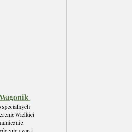
Wagonik 
o specjalnych 
renie Wielkiej 
ynamicznie 
wrócenie uwagi 