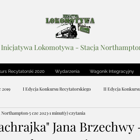
Inicjatywa Lokomotywa - Stacja Northampto
urs Recytatorski 2020
Wydarzenia
Wagonik Integracyjny
 2019
I Edycja Konkursu Recytatorskiego
II Edycja Konkurs
a Northampton
5 cze 2023
1 minut(y) czytania
iteracki
Stacja Wolność
Podcastowy Dzień Dziecka 2018
achrajka" Jana Brzechwy 
Lustro Sceny / The Mirror of Stage
Wagonik Integracyjny