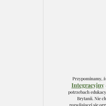
Przypominamy, że
Integracyjny
potrzebach edukacyj
Brytanii. Nie c
rozwijającej się o