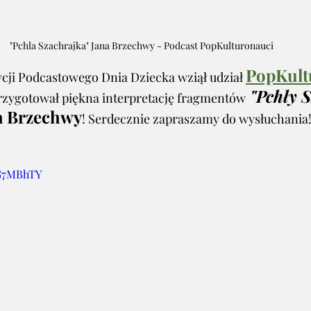
"Pchla Szachrajka" Jana Brzechwy - Podcast PopKulturonauci
PopKult
cji Podcastowego Dnia Dziecka wziął udział 
"Pchły S
przygotował piękna interpretację fragmentów
a Brzechwy
! Serdecznie zapraszamy do wysłuchania!
CG7MBhTY