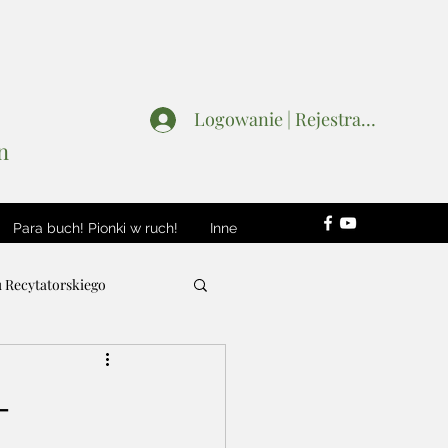
Logowanie | Rejestracja
n
Para buch! Pionki w ruch!
Inne
u Recytatorskiego
Wydarzenia
-
Patroni i Sponsorzy