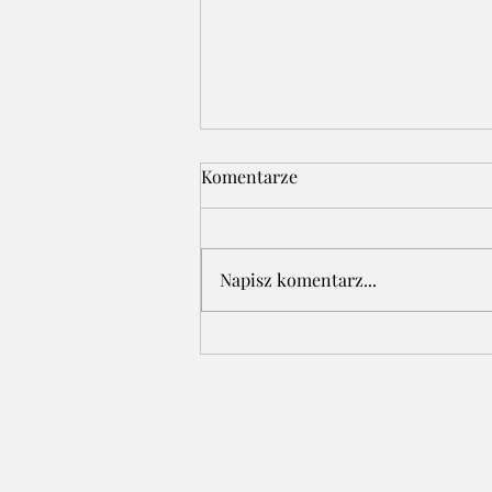
Komentarze
Napisz komentarz...
"Baba Jaga na sprężynie" -
czyta autorka Elżbieta
Dziedzic