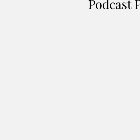
Podcast 
Pan Górski i SPółka
Wywiady
Akademia Młodego Polaka
Bal
Konkurs Ortograficzny
Souls o
III Edycja Konkursu
Walentynk