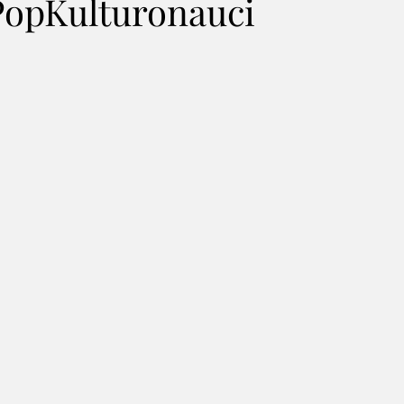
PopKulturonauci
Akcje charytatywne
Para Buch! Pionki w ruch!
Konkurs
lady Leonarda Cohena
Piotr Winnicki
MagiCall
Podcas
f Joy - koncert
PDD 2019
Historia Polski w nutach
Kon
owy Koncert II
Grupa Taneczna