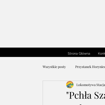
Strona Główna
Konk
Wszystkie posty
Przystanek Horyniec
Lokomotywa Stacj
Konkurs Plastyczny
Konkurs L
"Pchła Sz
Warsztaty Plastyczne Lokomotywy