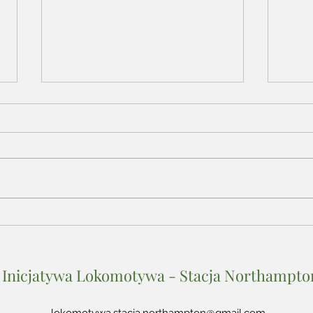
"Na straganie" Jana Brzechwy
"Opo
- Żarłok TV
(fra
Kata
Inicjatywa Lokomotywa - Stacja Northampto