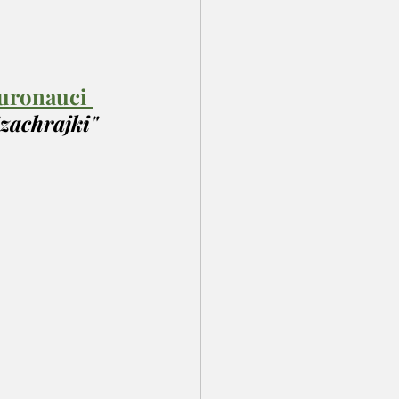
uronauci 
zachrajki"
 