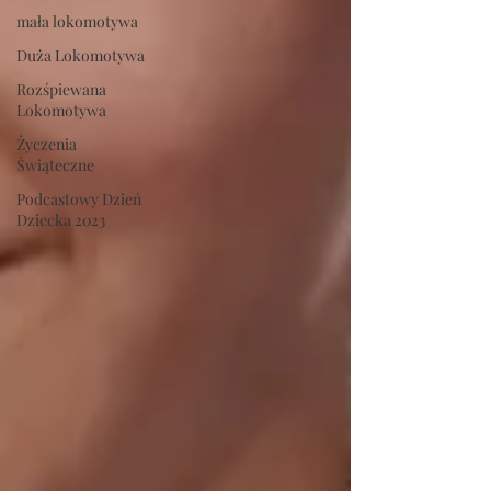
mała lokomotywa
Duża Lokomotywa
Rozśpiewana
Lokomotywa
Życzenia
Świąteczne
Podcastowy Dzień
Dziecka 2023