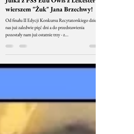
Julka z PSS Edu Owls z Leicester z
wierszem "Żuk" Jana Brzechwy!
Od finału II Edycji Konkursu Recytatorskiego dzieli
nas już zaledwie pięć dni a do przedstawienia
pozostały nam już ostatnie trzy - z...