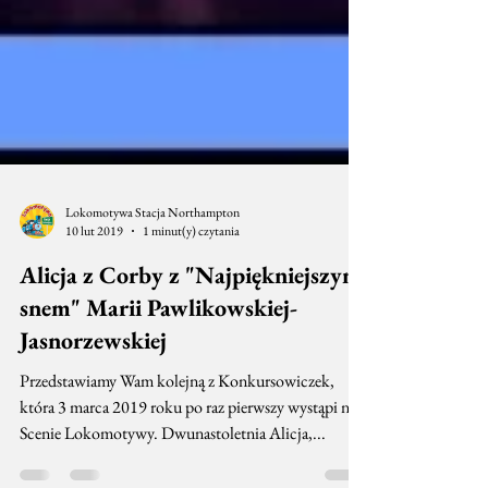
Lokomotywa Stacja Northampton
10 lut 2019
1 minut(y) czytania
Alicja z Corby z "Najpiękniejszym
snem" Marii Pawlikowskiej-
Jasnorzewskiej
Przedstawiamy Wam kolejną z Konkursowiczek,
która 3 marca 2019 roku po raz pierwszy wystąpi na