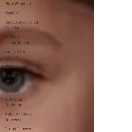
Piotr Winnicki
MagiCall
Podcastowy Dzień
Dziecka
Konkurs
Ortograficzny
Souls of Joy -
koncert
PDD 2019
Historia Polski w
nutach
Koncert
III Edycja
Konkursu
Walentynkowy
Koncert II
Grupa Taneczna