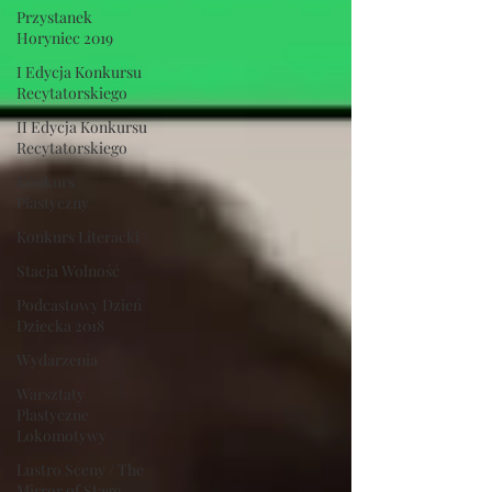
Przystanek
Horyniec 2019
I Edycja Konkursu
Recytatorskiego
II Edycja Konkursu
Recytatorskiego
Konkurs
Plastyczny
Konkurs Literacki
Stacja Wolność
Podcastowy Dzień
Dziecka 2018
Wydarzenia
Warsztaty
Plastyczne
Lokomotywy
Lustro Sceny / The
Mirror of Stage