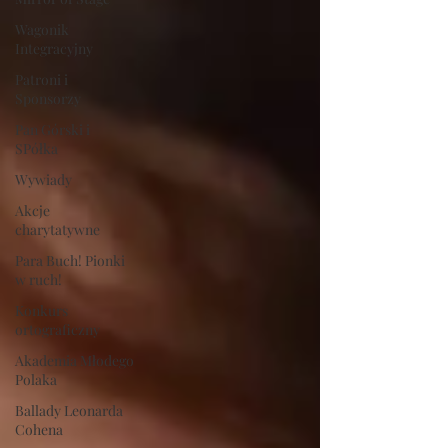
Wagonik
Integracyjny
Patroni i
Sponsorzy
Pan Górski i
SPółka
Wywiady
Akcje
charytatywne
Para Buch! Pionki
w ruch!
Konkurs
ortograficzny
Akademia Młodego
Polaka
Ballady Leonarda
Cohena