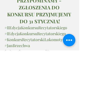
PRZYPOMINAMY - 
ZGŁOSZENIA DO 
KONKURSU PRZYJMUJEMY 
DO 31 STYCZNIA!
#IIEdycjaKonkursuRecytatorskiego
#IEdycjaKonkursuRecytatorskiego
#KonkursRecytatorskiLokomotywy
#JanBrzechwa
I Edycja Konkursu Recytatorskiego
II Edycja Konkursu Recytatorskiego
Ostatnie posty
Zobacz wszystkie