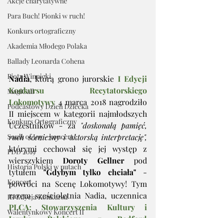
Akcje charytatywne
Para Buch! Pionki w ruch!
Konkurs ortograficzny
Akademia Młodego Polaka
Ballady Leonarda Cohena
Piotr Winnicki
Nadia
, którą grono jurorskie 
I Edycji 
Konkursu Recytatorskiego 
MagiCall
Lokomotywy
 4 marca 2018 nagrodziło 
Podcastowy Dzień Dziecka
II miejscem w kategorii najmłodszych 
Konkurs Ortograficzny
Uczestników - za 
"doskonałą pamięć, 
Souls of Joy - koncert
ruch sceniczny i aktorską interpretację", 
którymi cechował się jej występ z 
PDD 2019
wierszykiem 
Doroty Gellner
 pod 
Historia Polski w nutach
tytułem 
"Gdybym tylko chciała"
 - 
Koncert
powróci na Scenę Lokomotywy! Tym 
razem sześcioletnia Nadia, uczennica 
III Edycja Konkursu
PLCA: Stowarzyszenia Kultury i 
Walentynkowy Koncert II