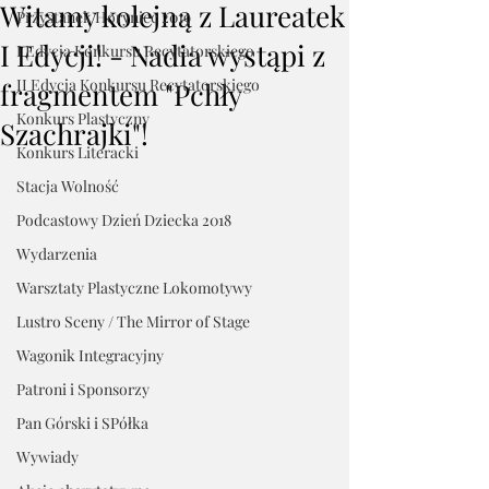
Witamy kolejną z Laureatek
Przystanek Horyniec 2019
I Edycji! - Nadia wystąpi z
I Edycja Konkursu Recytatorskiego
II Edycja Konkursu Recytatorskiego
fragmentem "Pchły
Konkurs Plastyczny
Szachrajki"!
Konkurs Literacki
Stacja Wolność
Podcastowy Dzień Dziecka 2018
Wydarzenia
Warsztaty Plastyczne Lokomotywy
Lustro Sceny / The Mirror of Stage
Wagonik Integracyjny
Patroni i Sponsorzy
Pan Górski i SPółka
Wywiady