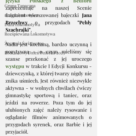
Języka Polskiego z Bedford
Grupa Taneczna
zaprezentuje na naszej Scenie 
fragment wierszowanej bajeczki
 Jana 
mała lokomotywa
Brzechwy
 o przygodach 
"Pchły 
Duża Lokomotywa
Szachrajki"
. 
Rozśpiewana Lokomotywa
Życzenia Świąteczne
Nadia jest kochaną, bardzo uczynną i 
pozytywną - o czym mieliśmy się 
Podcastowy Dzień Dziecka 2023
szanse przekonać z jej uroczego 
występu
 w trakcie I Edycji Konkursu - 
dziewczynką, z której twarzy nigdy nie 
znika uśmiech. Jest również niezwykle 
aktywna - w wolnych chwilach ćwiczy 
gimnastykę sportową i taniec, oraz 
jeździ na rowerze. Poza tym do jej 
ulubionych zajęć należy rysowanie i 
oglądanie filmów animowanych o 
przygodach syrenek, oraz Barbie i jej 
przyjaciół.