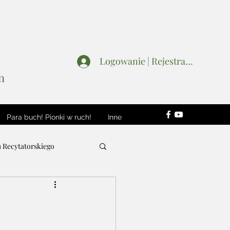
Logowanie | Rejestracja
n
Para buch! Pionki w ruch!
Inne
u Recytatorskiego
Wydarzenia
Patroni i Sponsorzy