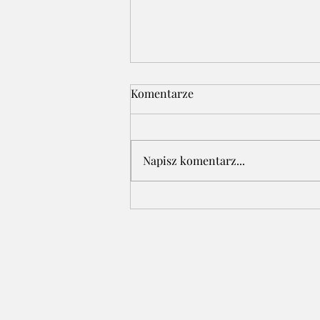
Komentarze
Napisz komentarz...
Premiera książki Kasi
Krawieckiej - Laureatki
naszego konkursu - "Co w
sercu, to na papierze"!