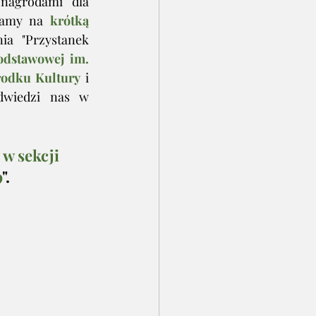
nagrodami dla 
zamy na 
krótką 
a "Przystanek 
dstawowej im. 
odku Kultury
 i 
dwiedzi nas w 
 w sekcji 
9
".  