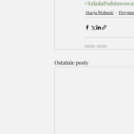
#SzkołaPodstawow
Stacja Wolność
Przysta
Ostatnie posty