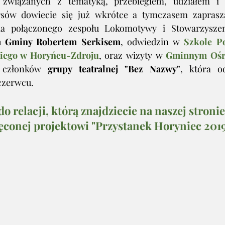
 związanych z tematyką, przebiegiem, udziałem i 
rsów dowiecie się już wkrótce a tymczasem zapras
ia połączonego zespołu Lokomotywy i Stowarzyszeni
 Gminy Robertem Serkisem
, odwiedzin w 
Szkole Po
kiego w Horyńcu-Zdroju
, oraz wizyty w 
Gminnym Ośr
 członków 
grupy teatralnej "Bez Nazwy"
, która o
czerwcu. 
 relacji, którą znajdziecie na naszej stronie
ęconej projektowi "Przystanek Horyniec 201