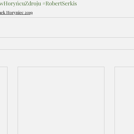
awHoryńcuZdroju
#RobertSerkis
nek Horyniec 2019