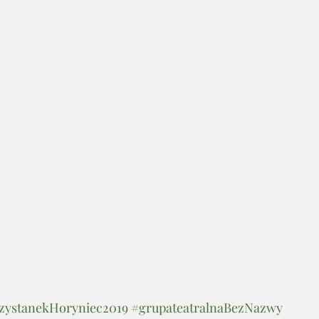
zystanekHoryniec2019
#grupateatralnaBezNazwy