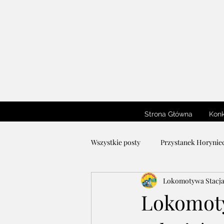
Strona Główna
Konk
Wszystkie posty
Przystanek Horyniec
Lokomotywa Stacj
Konkurs Plastyczny
Konkurs L
Lokomot
Warsztaty Plastyczne Lokomotywy