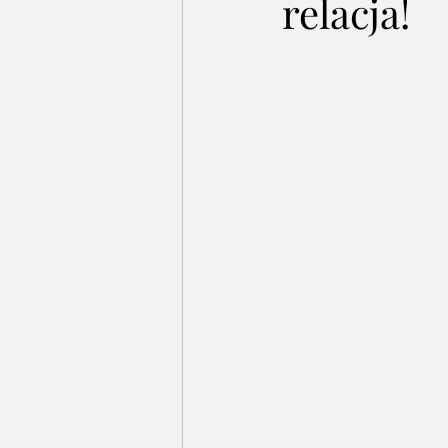
relacja!
Pan Górski i SPółka
Wywiady
Akademia Młodego Polaka
Bal
Konkurs Ortograficzny
Souls o
III Edycja Konkursu
Walentynk