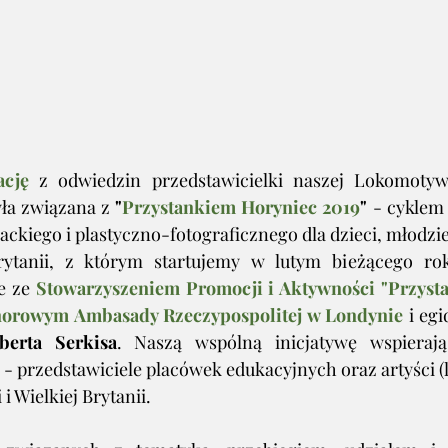
ację
 z odwiedzin przedstawicielki naszej Lokomoty
yła związana z 
"
Przystankiem Horyniec 2019
"
 - cyklem
ackiego i plastyczno-fotograficznego dla dzieci, młodzież
Brytanii, z którym startujemy w lutym bieżącego rok
e ze 
Stowarzyszeniem Promocji i Aktywności "Przyst
norowym Ambasady Rzeczypospolitej w Londynie
 i egi
berta Serkisa
. Naszą wspólną inicjatywę wspieraj
- przedstawiciele placówek edukacyjnych oraz artyści (lit
 i Wielkiej Brytanii. 