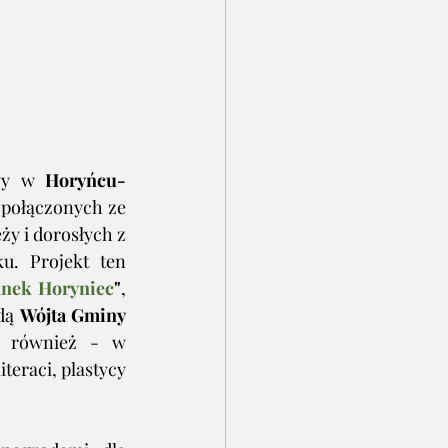
wy w 
Horyńcu-
 połączonych ze 
y i dorosłych z 
u. Projekt ten 
anek Horyniec
"
, 
dą 
Wójta Gminy 
ą również - w 
eraci, plastycy 